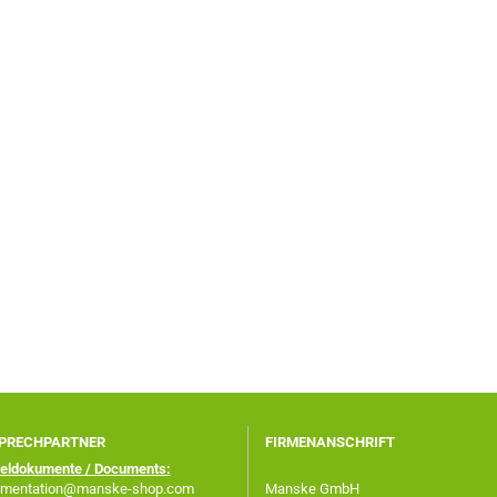
PRECHPARTNER
FIRMENANSCHRIFT
keldokumente / Documents:
mentation@manske-shop.com
Manske GmbH