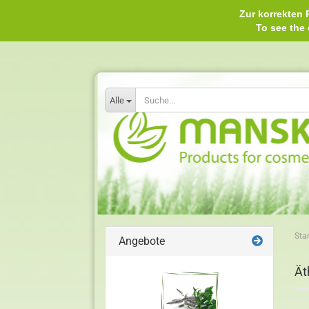
Zur korrekten P
To see th
Alle
Star
Angebote
Ät