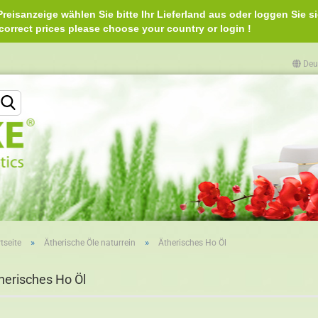
reisanzeige wählen Sie bitte Ihr Lieferland aus oder loggen Sie si
e correct prices please choose your country or login 
Deu
Lieferland
»
»
tseite
Ätherische Öle naturrein
Ätherisches Ho Öl
Konto erstellen
herisches Ho Öl
Passwort vergessen?