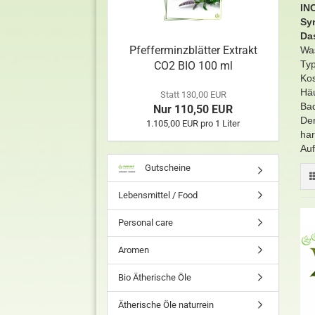
IN
Sy
Da
Pfefferminzblätter Extrakt
Wa
Typ
CO2 BIO 100 ml
Kos
Häu
Statt 130,00 EUR
Bad
Nur 110,50 EUR
Der
1.105,00 EUR pro 1 Liter
har
Auf
Gutscheine
Lebensmittel / Food
Personal care
Aromen
Bio Ätherische Öle
Ätherische Öle naturrein