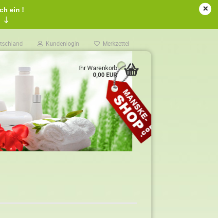
ch ein !
!
↓
tschland
Kundenlogin
Merkzettel
Ihr Warenkorb
0,00 EUR