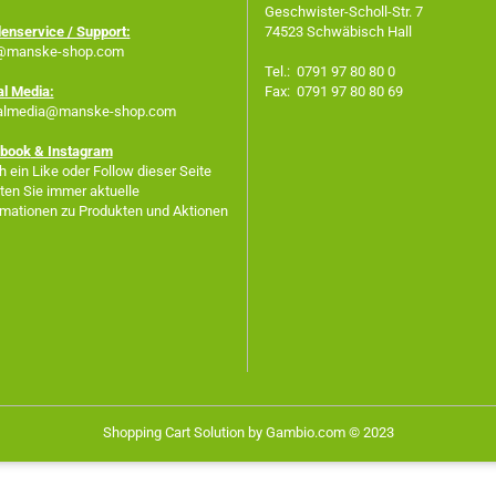
Geschwister-Scholl-Str. 7
enservice / Support:
74523 Schwäbisch Hall
@manske-shop.com
Tel.: 0791 97 80 80 0
al Media:
Fax: 0791 97 80 80 69
almedia@manske-shop.com
book
& Instagram
 ein Like oder Follow dieser Seite
lten Sie immer aktuelle
rmationen zu Produkten und Aktionen
Shopping Cart Solution
by Gambio.com © 2023