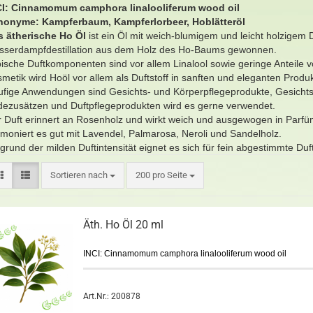
CI: Cinnamomum camphora linalooliferum wood oil
nonyme: Kampferbaum, Kampferlorbeer, Hoblätteröl
s
ätherische
Ho Öl
ist ein Öl mit weich-blumigem und leicht holzigem D
sserdampfdestillation aus dem Holz des Ho-Baums gewonnen.
ische Duftkomponenten sind vor allem Linalool sowie geringe Anteile vo
metik wird Hoöl vor allem als Duftstoff in sanften und eleganten Produ
fige Anwendungen sind Gesichts- und Körperpflegeprodukte, Gesichts
ezusätzen und Duftpflegeprodukten wird es gerne verwendet.
 Duft erinnert an Rosenholz und wirkt weich und ausgewogen in Parf
moniert es gut mit Lavendel, Palmarosa, Neroli und Sandelholz.
grund der milden Duftintensität eignet es sich für fein abgestimmte Du
Sortieren nach
200 pro Seite
Äth. Ho Öl 20 ml
INCI: Cinnamomum camphora linalooliferum wood oil
Art.Nr.: 200878