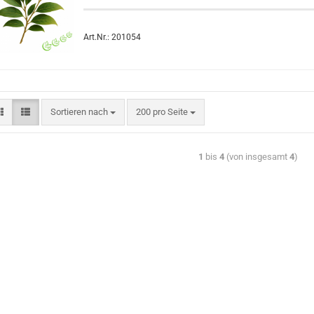
Art.Nr.: 201054
Sortieren nach
200 pro Seite
1
bis
4
(von insgesamt
4
)