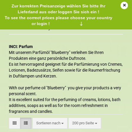
Zur korrekten Preisanzeige wählen Sie bitte Ihr
Lieferland aus oder loggen Sie sich ein !
To see the correct prices please choose your country
or login !
↓
Parfümöl Bluberry
INCI: Parfum
Mit unserem Parfümöl "Blueberry" verleihen Sie Ihren
Produkten eine ganz persönliche Duftnote.
Es ist hervorragend geeignet für die Parfümierung von Cremes,
Lotionen, Badezusätze, Seifen sowie für die Raumerfrischung
in Duftlampen und Kerzen.
With our perfume oil "Blueberry" you give your products a very
personal scent.
It is excellent suited for the perfuming of creams, lotions, bath
additives, soaps as well as for the room refreshment in
fragrances and candles.
Sortieren nach
200 pro Seite