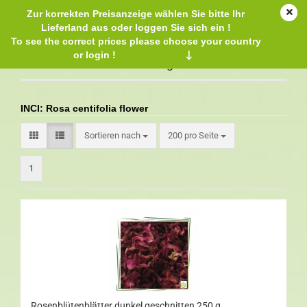
Zur korrekten Preisanzeige wählen Sie bitte Ihr
Lieferland aus oder loggen Sie sich ein !
To see the correct prices please choose your country
or login !
↓
Rosenblütenblätter dunkel geschnitten
INCI: Rosa centifolia flower
Sortieren nach
200 pro Seite
1
Rosenblütenblätter dunkel geschnitten 250 g