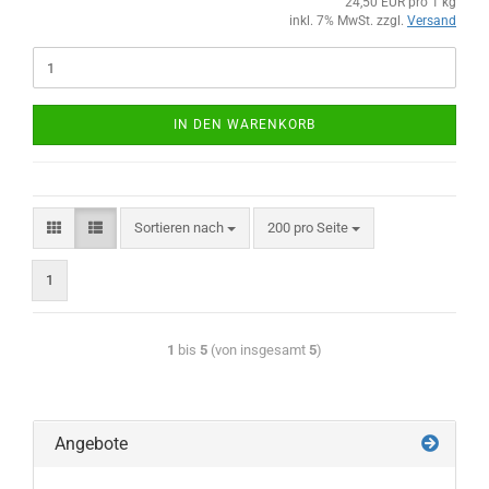
24,50 EUR pro 1 kg
inkl. 7% MwSt. zzgl.
Versand
IN DEN WARENKORB
Sortieren nach
200 pro Seite
1
1
bis
5
(von insgesamt
5
)
Angebote