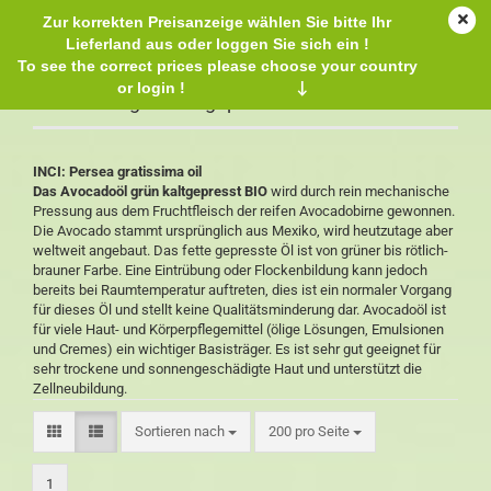
Zur korrekten Preisanzeige wählen Sie bitte Ihr
Lieferland aus oder loggen Sie sich ein !
To see the correct prices please choose your country
or login !
↓
Avocadoöl grün kaltgepresst BIO
INCI: Persea gratissima oil
Das Avocadoöl grün kaltgepresst BIO
wird durch rein mechanische
Pressung aus dem Fruchtfleisch der reifen Avocadobirne gewonnen.
Die Avocado stammt ursprünglich aus Mexiko, wird heutzutage aber
weltweit angebaut. Das fette gepresste Öl ist von grüner bis rötlich-
brauner Farbe. Eine Eintrübung oder Flockenbildung kann jedoch
bereits bei Raumtemperatur auftreten, dies ist ein normaler Vorgang
für dieses Öl und stellt keine Qualitätsminderung dar. Avocadoöl ist
für viele Haut- und Körperpflegemittel (ölige Lösungen, Emulsionen
und Cremes) ein wichtiger Basisträger. Es ist sehr gut geeignet für
sehr trockene und sonnengeschädigte Haut und unterstützt die
Zellneubildung.
Sortieren nach
200 pro Seite
1