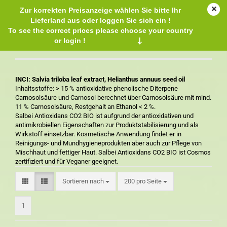
Zur korrekten Preisanzeige wählen Sie bitte Ihr
Lieferland aus oder loggen Sie sich ein !
To see the correct prices please choose your country
or login !
↓
Salbei Antioxidans CO2 BIO
INCI: Salvia triloba leaf extract, Helianthus annuus seed oil
Inhaltsstoffe: > 15 % antioxidative phenolische Diterpene
Carnosolsäure und Carnosol berechnet über Carnosolsäure mit mind.
11 % Carnosolsäure, Restgehalt an Ethanol < 2 %.
Salbei Antioxidans CO2 BIO ist aufgrund der antioxidativen und
antimikrobiellen Eigenschaften zur Produktstabilisierung und als
Wirkstoff einsetzbar. Kosmetische Anwendung findet er in
Reinigungs- und Mundhygieneprodukten aber auch zur Pflege von
Mischhaut und fettiger Haut. Salbei Antioxidans CO2 BIO ist Cosmos
zertifiziert und für Veganer geeignet.
Sortieren nach
200 pro Seite
1