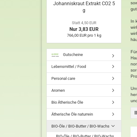
sow
Johanniskraut Extrakt CO2 5
gut
g
In 
Statt 4,50 EUR
wir
Nur 3,83 EUR
wir
766,00 EUR pro 1 kg
häu
Fü
Gutscheine
Haa
nor
Lebensmittel / Food
sor
Pr
Personal care
Uns
Aromen
her
und
Bio Ätherische Öle
Ätherische Öle naturrein
BIO-Öle / BIO-Butter / BIO-Wachs
BIO-Öle / BIO-Butter / BIO-Wachs