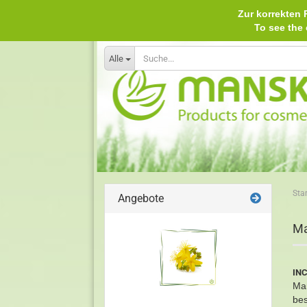
Zur korrekten P
To see th
Alle
Star
Angebote
Ma
INC
Man
bes