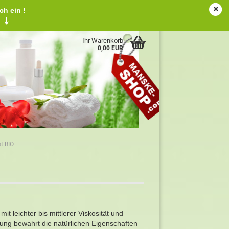
ch ein !
tschland
Kundenlogin
Merkzettel
!
↓
Ihr Warenkorb
0,00 EUR
t BIO
it leichter bis mittlerer Viskosität und
ung bewahrt die natürlichen Eigenschaften