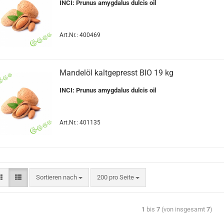
INCI: Prunus amygdalus dulcis oil
Art.Nr.: 400469
Mandelöl kaltgepresst BIO 19 kg
INCI: Prunus amygdalus dulcis oil
Art.Nr.: 401135
Sortieren nach
200 pro Seite
1
bis
7
(von insgesamt
7
)