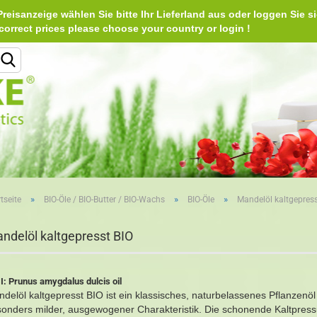
reisanzeige wählen Sie bitte Ihr Lieferland aus oder loggen Sie si
Deu
e correct prices please choose your country or login 
Lieferland
»
»
»
tseite
BIO-Öle / BIO-Butter / BIO-Wachs
BIO-Öle
Mandelöl kaltgepress
Konto erstellen
ndelöl kaltgepresst BIO
Passwort vergessen?
I: Prunus amygdalus dulcis oil
delöl kaltgepresst BIO ist ein klassisches, naturbelassenes Pflanzenöl m
onders milder, ausgewogener Charakteristik. Die schonende Kaltpress