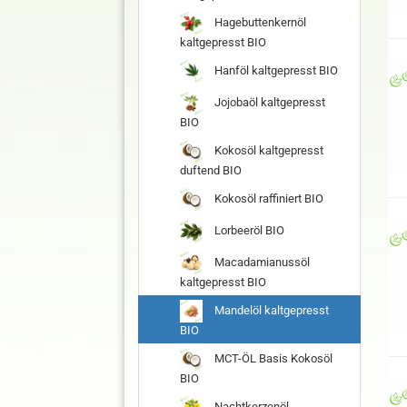
Hagebuttenkernöl
kaltgepresst BIO
Hanföl kaltgepresst BIO
Jojobaöl kaltgepresst
BIO
Kokosöl kaltgepresst
duftend BIO
Kokosöl raffiniert BIO
Lorbeeröl BIO
Macadamianussöl
kaltgepresst BIO
Mandelöl kaltgepresst
BIO
MCT-ÖL Basis Kokosöl
BIO
Nachtkerzenöl