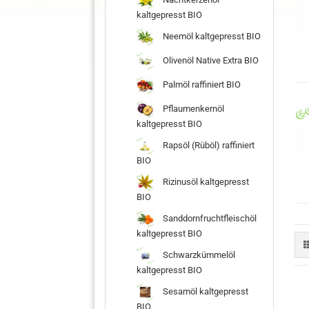
kaltgepresst BIO
Neemöl kaltgepresst BIO
Olivenöl Native Extra BIO
Palmöl raffiniert BIO
Pflaumenkernöl
kaltgepresst BIO
Rapsöl (Rüböl) raffiniert
BIO
Rizinusöl kaltgepresst
BIO
Sanddornfruchtfleischöl
kaltgepresst BIO
Schwarzkümmelöl
kaltgepresst BIO
Sesamöl kaltgepresst
BIO