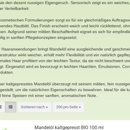
ie den dezent nussigen Eigengeruch. Sensorisch zeigt es ein weiches
er Verteilbarkeit.
kosmetischen Formulierungen sorgt es für ein gleichmäßiges Auftragsver
kendes Hautbild. Das Finish erscheint weich und leicht rückfettend, oh
ken. Aufgrund seiner milden Beschaffenheit eignet es sich für empfind
fig in sanften Pflegekonzepten eingesetzt.
r Haaranwendungen bringt Mandelöl eine ausgleichende und geschme
rstruktur wirkt weicher, erhält mehr Flexibilität und ein natürlich gepf
males Haar profitiert von der leichten Textur, da sie nicht beschwert
gt. Eingesetzt wird es bevorzugt in leichten Haarölen, Emulsionen, Co
odukten.
er kaltgepresstes Mandelöl überzeugt mit seinem milden, fein nuss
gestellt, um die natürlichen Eigenschaften zu bewahren. Ideal für die k
 feine Speisen mit einer sanften, aromatischen Note..
Sortieren nach
200 pro Seite
Mandelöl kaltgepresst BIO 100 ml