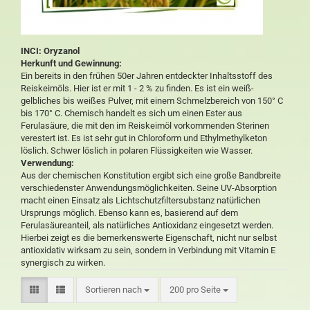
INCI: Oryzanol
Herkunft und Gewinnung:
Ein bereits in den frühen 50er Jahren entdeckter Inhaltsstoff des
Reiskeimöls. Hier ist er mit 1 - 2 % zu finden. Es ist ein weiß-
gelbliches bis weißes Pulver, mit einem Schmelzbereich von 150° C
bis 170° C. Chemisch handelt es sich um einen Ester aus
Ferulasäure, die mit den im Reiskeimöl vorkommenden Sterinen
verestert ist. Es ist sehr gut in Chloroform und Ethylmethylketon
löslich. Schwer löslich in polaren Flüssigkeiten wie Wasser.
Verwendung:
Aus der chemischen Konstitution ergibt sich eine große Bandbreite
verschiedenster Anwendungsmöglichkeiten. Seine UV-Absorption
macht einen Einsatz als Lichtschutzfiltersubstanz natürlichen
Ursprungs möglich. Ebenso kann es, basierend auf dem
Ferulasäureanteil, als natürliches Antioxidanz eingesetzt werden.
Hierbei zeigt es die bemerkenswerte Eigenschaft, nicht nur selbst
antioxidativ wirksam zu sein, sondern in Verbindung mit Vitamin E
synergisch zu wirken.
Sortieren nach
200 pro Seite