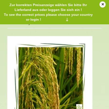
Zur korrekten Preisanzeige wählen Sie bitte Ihr
Lieferland aus oder loggen Sie sich ein !
To see the correct prices please choose your country
or login !
↓
Gamma-Oryzanol