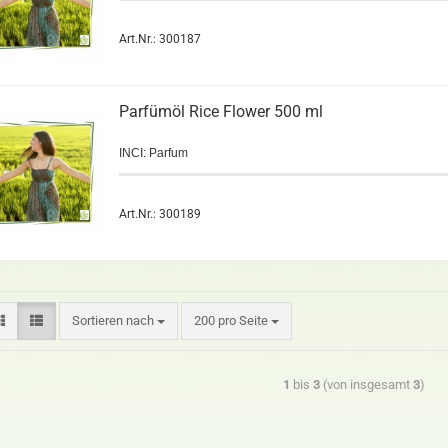
Art.Nr.: 300187
Parfümöl Rice Flower 500 ml
INCI: Parfum
Art.Nr.: 300189
Sortieren nach
200 pro Seite
1
bis
3
(von insgesamt
3
)