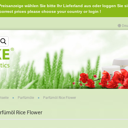
reisanzeige wählen Sie bitte Ihr Lieferland aus oder loggen Sie si
e correct prices please choose your country or login 
Deu
Lieferland
»
»
tseite
Parfümöle
Parfümöl Rice Flower
Konto erstellen
rfümöl Rice Flower
Passwort vergessen?