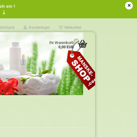
ch ein !
!
↓
tschland
Kundenlogin
Merkzettel
Ihr Warenkorb
0,00 EUR