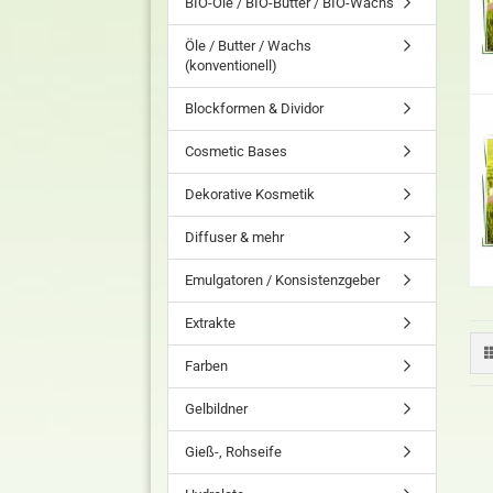
BIO-Öle / BIO-Butter / BIO-Wachs
Öle / Butter / Wachs
(konventionell)
Blockformen & Dividor
Cosmetic Bases
Dekorative Kosmetik
Diffuser & mehr
Emulgatoren / Konsistenzgeber
Extrakte
Farben
Gelbildner
Gieß-, Rohseife