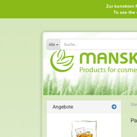
Zur korrekten P
To see th
Alle
Star
Angebote
Pa