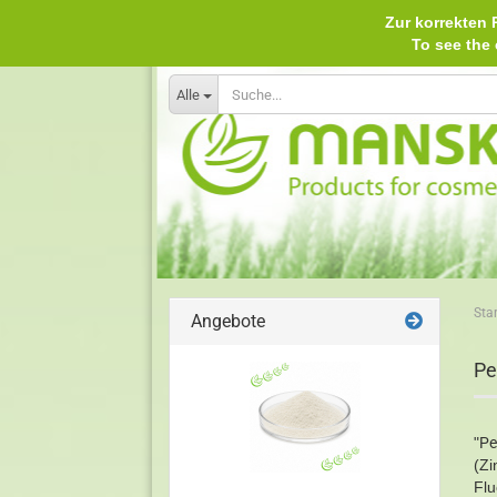
Zur korrekten P
To see th
Alle
Star
Angebote
Pe
"
Pe
(Zi
Flu