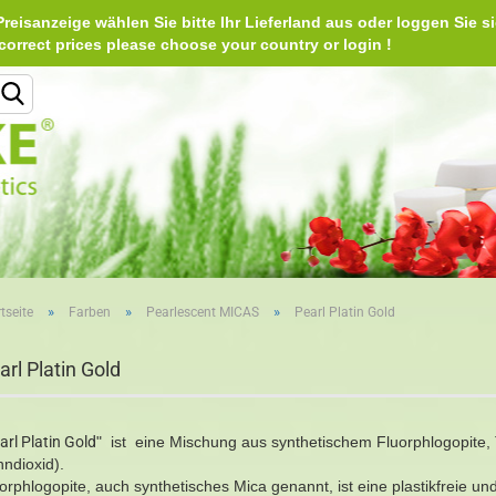
reisanzeige wählen Sie bitte Ihr Lieferland aus oder loggen Sie si
Deu
e correct prices please choose your country or login 
Lieferland
»
»
»
tseite
Farben
Pearlescent MICAS
Pearl Platin Gold
Konto erstellen
arl Platin Gold
Passwort vergessen?
arl Platin Gold
" ist eine Mischung aus synthetischem Fluorphlogopite, T
nndioxid).
orphlogopite, auch synthetisches Mica genannt, ist eine plastikfreie u