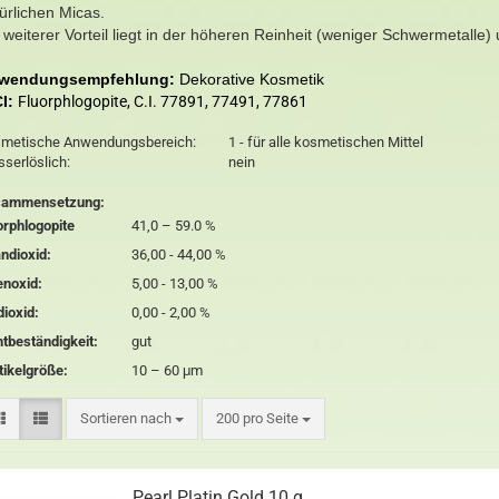
ürlichen Micas.
 weiterer Vorteil liegt in der höheren Reinheit (weniger Schwermetalle)
wendungsempfehlung:
Dekorative Kosmetik
CI:
Fluorphlogopite, C.I. 77891, 77491, 77861
metische Anwendungsbereich:
1 - für alle kosmetischen Mittel
serlöslich:
nein
sammensetzung:
orphlogopite
41,0 – 59.0 %
andioxid:
36,00 - 44,00 %
enoxid:
5,00 - 13,00 %
dioxid:
0,00 - 2,00 %
htbeständigkeit:
gut
tikelgröße:
10 – 60 μm
Sortieren nach
200 pro Seite
Pearl Platin Gold 10 g