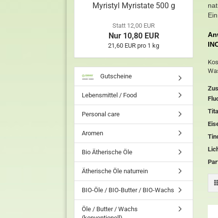
Myristyl Myristate 500 g
nat
Ein
Statt 12,00 EUR
An
Nur 10,80 EUR
IN
21,60 EUR pro 1 kg
Kos
Was
Gutscheine
Zu
Lebensmittel / Food
Flu
Tit
Personal care
Eis
Aromen
Tin
Lic
Bio Ätherische Öle
Par
Ätherische Öle naturrein
BIO-Öle / BIO-Butter / BIO-Wachs
Öle / Butter / Wachs
(konventionell)