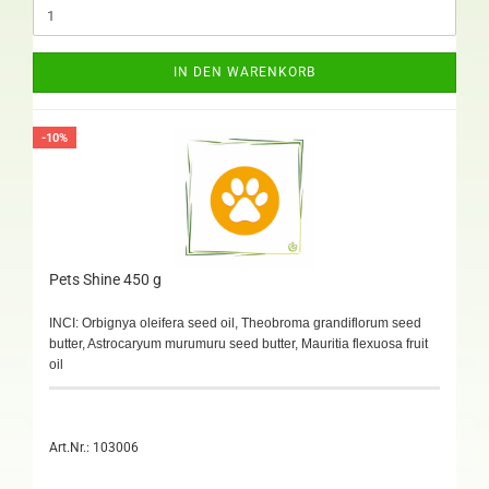
IN DEN WARENKORB
-10%
Pets Shine 450 g
INCI: Orbignya oleifera seed oil, Theobroma grandiflorum seed
butter, Astrocaryum murumuru seed butter, Mauritia flexuosa fruit
oil
Art.Nr.: 103006