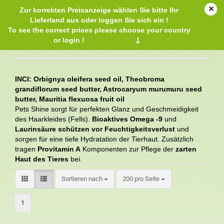
Zur korrekten Preisanzeige wählen Sie bitte Ihr
Lieferland aus oder loggen Sie sich ein !
To see the correct prices please choose your country
or login !
↓
Pets Shine
INCI: Orbignya oleifera seed oil, Theobroma
grandiflorum seed butter, Astrocaryum murumuru seed
butter, Mauritia flexuosa fruit oil
Pets Shine sorgt für perfekten Glanz und Geschmeidigkeit
des Haarkleides (Fells).
Bioaktives Omega -9
und
Laurinsäure schützen vor Feuchtigkeitsverlust
und
sorgen für eine tiefe Hydratation der Tierhaut. Zusätzlich
tragen
Provitamin A
Komponenten zur Pflege der
zarten
Haut des Tieres
bei.
Sortieren nach
200 pro Seite
1