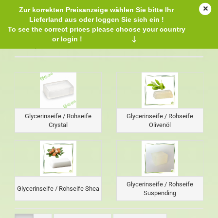
Zur korrekten Preisanzeige wählen Sie bitte Ihr
Lieferland aus oder loggen Sie sich ein !
To see the correct prices please choose your country
or login !
↓
Gieß-, Rohseife
Glycerinseife / Rohseife
Glycerinseife / Rohseife
Crystal
Olivenöl
Glycerinseife / Rohseife
Glycerinseife / Rohseife Shea
Suspending