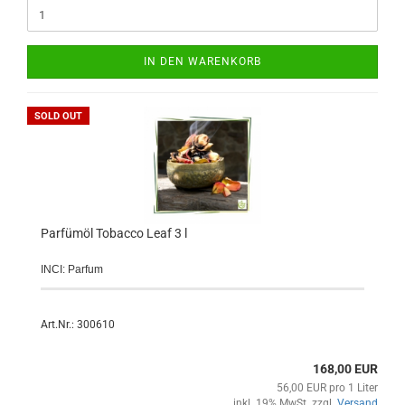
IN DEN WARENKORB
SOLD OUT
Parfümöl Tobacco Leaf 3 l
INCI: Parfum
Art.Nr.: 300610
168,00 EUR
56,00 EUR pro 1 Liter
inkl. 19% MwSt. zzgl.
Versand