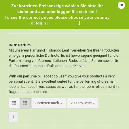
Zur korrekten Preisanzeige wählen Sie bitte Ihr
Lieferland aus oder loggen Sie sich ein !
To see the correct prices please choose your country
or login !
↓
Parfümöl Tobacco Leaf
INCI: Parfum
Mit unserem Parfümöl "Tobacco Leaf" verleihen Sie Ihren Produkten
eine ganz persönliche Duftnote. Es ist hervorragend geeignet für die
Parfümierung von Cremes, Lotionen, Badezusätze, Seifen sowie für
die Raumerfrischung in Duftlampen und Kerzen.
With our perfume oil "Tobacco Leaf" you give your products a very
personal scent. It is excellent suited for the perfuming of creams,
lotions, bath additives, soaps as well as for the room refreshment in
fragrances and candles.
Sortieren nach
200 pro Seite
1