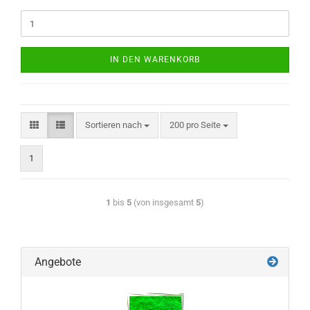
IN DEN WARENKORB
Sortieren nach
200 pro Seite
1
1
bis
5
(von insgesamt
5
)
Angebote