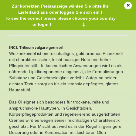
Zur korrekten Preisanzeige wählen Sie bitte Ihr
Lieferland aus oder loggen Sie sich ein !
To see the correct prices please choose your country
or login !
↓
Weizenkeimöl
INCI: Triticum vulgare germ oil
Weizenkeimöl ist ein reichhaltiges, goldfarbenes Pflanzenöl
mit charakteristischer, leicht nussiger Note und hoher
Pflegeintensität. In kosmetischen Anwendungen wird es als
nährende Lipidkomponente eingesetzt, die Formulierungen
Substanz und Geschmeidigkeit verleiht. Aufgrund seiner
dichten Textur sorgt es für ein intensiv gepflegtes, glattes
Hautgefühl.
Das Öl eignet sich besonders für trockene, reife und
anspruchsvolle Hauttypen. In Gesichtsölen,
Körperpflegeprodukten und regenerierend ausgerichteten
Cremes wird es wegen seiner reichhaltigen Charakteristik
geschätzt. Für Mischhaut wird es in der Regel in geringerer
Dosierung oder in Kombination mit leichteren Ölen