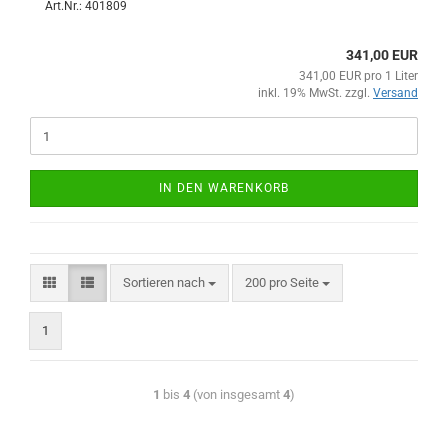
Art.Nr.: 401809
341,00 EUR
341,00 EUR pro 1 Liter
inkl. 19% MwSt. zzgl.
Versand
IN DEN WARENKORB
Sortieren nach
200 pro Seite
1
1
bis
4
(von insgesamt
4
)