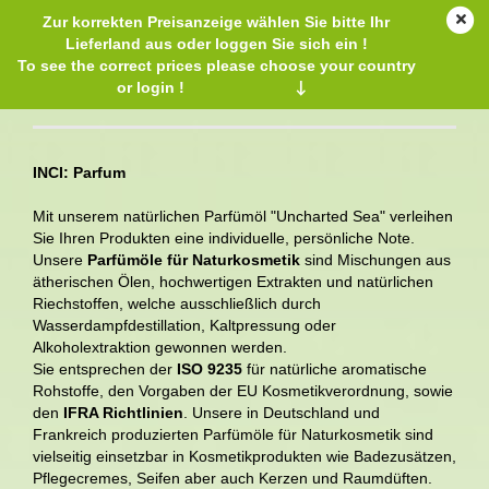
Zur korrekten Preisanzeige wählen Sie bitte Ihr
Lieferland aus oder loggen Sie sich ein !
To see the correct prices please choose your country
or login !
↓
Natürliches Parfümöl Uncharted Sea
INCI: Parfum
Mit unserem natürlichen Parfümöl "Uncharted Sea" verleihen
Sie Ihren Produkten eine individuelle, persönliche Note.
Unsere
Parfümöle für Naturkosmetik
sind Mischungen aus
ätherischen Ölen, hochwertigen Extrakten und natürlichen
Riechstoffen, welche ausschließlich durch
Wasserdampfdestillation, Kaltpressung oder
Alkoholextraktion gewonnen werden.
Sie entsprechen der
ISO 9235
für natürliche aromatische
Rohstoffe, den Vorgaben der EU Kosmetikverordnung, sowie
den
IFRA Richtlinien
. Unsere in Deutschland
und
Frankreich
produzierten Parfümöle für Naturkosmetik sind
vielseitig einsetzbar in Kosmetikprodukten wie Badezusätzen,
Pflegecremes, Seifen aber auch Kerzen und Raumdüften.