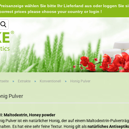
reisanzeige wählen Sie bitte Ihr Lieferland aus oder loggen Sie si
Deu
e correct prices please choose your country or login 
Lieferland
»
»
»
tseite
Extrakte
Konventionell
Honig Pulver
Konto erstellen
nig Pulver
Passwort vergessen?
I: Maltodextrin, Honey powder
ig Pulver ist ein natürlicher Honig, der auf einem Maltodextrin-Pulverträ
halten. Es hat eine sehr feine Textur. Honig gilt als
natürliches
Antisepti