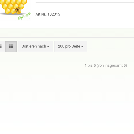
Art.Nr.: 102315
Sortieren nach
200 pro Seite
1
bis
5
(von insgesamt
5
)