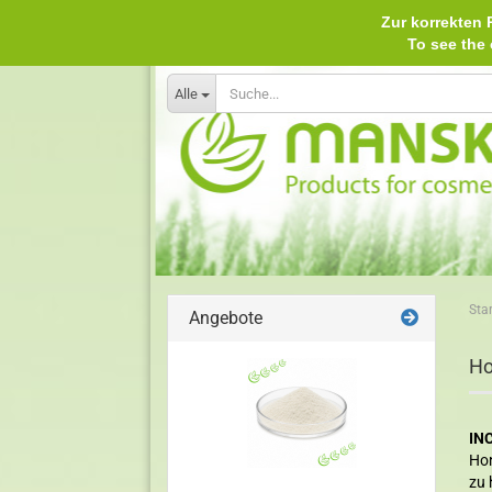
Zur korrekten P
To see th
Alle
Star
Angebote
Ho
INC
Hon
zu 