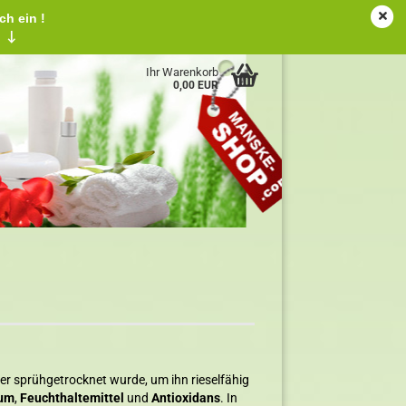
ch ein !
tschland
Kundenlogin
Merkzettel
!
↓
Ihr Warenkorb
0,00 EUR
ger sprühgetrocknet wurde, um ihn rieselfähig
kum
,
Feuchthaltemittel
und
Antioxidans
. In