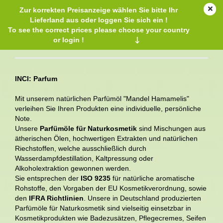
Zur korrekten Preisanzeige wählen Sie bitte Ihr
Lieferland aus oder loggen Sie sich ein !
To see the correct prices please choose your country
or login !
↓
Natürliches Parfümöl Mandel Hamamelis
INCI: Parfum
Mit unserem natürlichen Parfümöl "Mandel Hamamelis"
verleihen Sie Ihren Produkten eine individuelle, persönliche
Note.
Unsere
Parfümöle für Naturkosmetik
sind Mischungen aus
ätherischen Ölen, hochwertigen Extrakten und natürlichen
Riechstoffen, welche ausschließlich durch
Wasserdampfdestillation, Kaltpressung oder
Alkoholextraktion gewonnen werden.
Sie entsprechen der
ISO 9235
für natürliche aromatische
Rohstoffe, den Vorgaben der EU Kosmetikverordnung, sowie
den
IFRA Richtlinien
. Unsere in Deutschland produzierten
Parfümöle für Naturkosmetik sind vielseitig einsetzbar in
Kosmetikprodukten wie Badezusätzen, Pflegecremes, Seifen