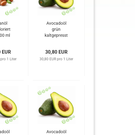
anöl
Avocadoöl
oriert
grün
00 ml
kaltgepresst
BIO 1 l
0 EUR
30,80 EUR
pro 1 Liter
30,80 EUR pro 1 Liter
adoöl
Avocadoöl