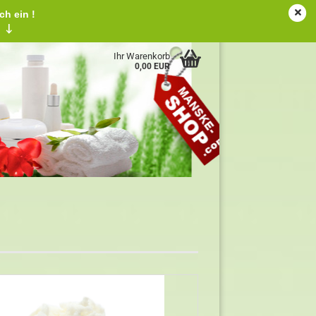
ch ein !
tschland
Kundenlogin
Merkzettel
!
↓
Ihr Warenkorb
0,00 EUR