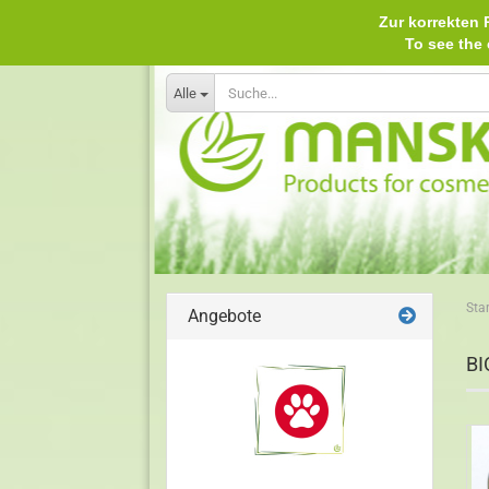
Zur korrekten P
To see th
Alle
Star
Angebote
BI