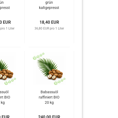
ün
grün
presst
kaltgepresst
 5 l
BIO 500 ml
0 EUR
18,40 EUR
pro 1 Liter
36,80 EUR pro 1 Liter
ssuöl
Babassuöl
ert BIO
raffiniert BIO
 kg
20 kg
0 EUR
240,00 EUR