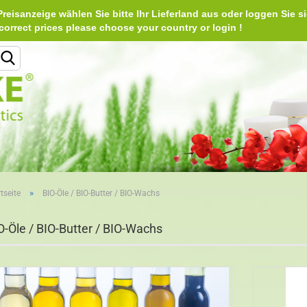
reisanzeige wählen Sie bitte Ihr Lieferland aus oder loggen Sie si
Deu
e correct prices please choose your country or login 
Lieferland
»
tseite
BIO-Öle / BIO-Butter / BIO-Wachs
Konto erstellen
O-Öle / BIO-Butter / BIO-Wachs
Passwort vergessen?