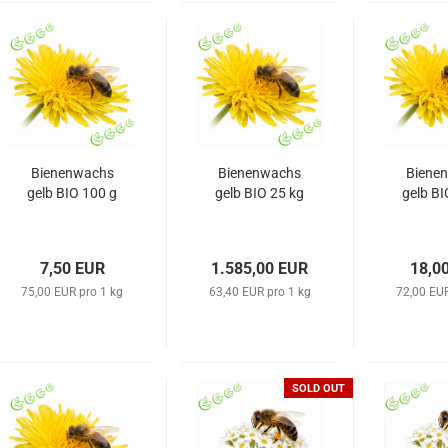
Bienenwachs
Bienenwachs
Biene
gelb BIO 100 g
gelb BIO 25 kg
gelb BI
7,50 EUR
1.585,00 EUR
18,0
75,00 EUR pro 1 kg
63,40 EUR pro 1 kg
72,00 EUR
SOLD OUT