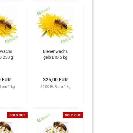
nwachs
Bienenwachs
O 250 g
gelb BIO 5 kg
0 EUR
325,00 EUR
 pro 1 kg
65,00 EUR pro 1 kg
SOLD OUT
SOLD OUT