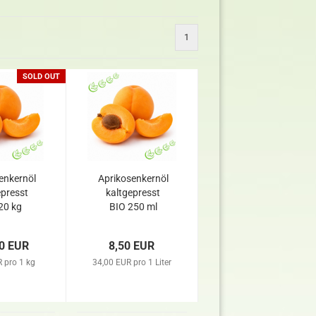
1
SOLD OUT
enkernöl
Aprikosenkernöl
epresst
kaltgepresst
20 kg
BIO 250 ml
0 EUR
8,50 EUR
 pro 1 kg
34,00 EUR pro 1 Liter