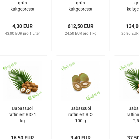
grün
grün
gr
kaltgepresst
kaltgepresst
kaltge
BIO 100 ml
BIO 25 kg
BIO
4,30 EUR
612,50 EUR
134,0
43,00 EUR pro 1 Liter
24,50 EUR pro 1 kg
26,80 EUR 
Babassuöl
Babassuöl
Baba
raffiniert BIO 1
raffiniert BIO
raffini
kg
100 g
2,5
16,50 EUR
3,40 EUR
37,5