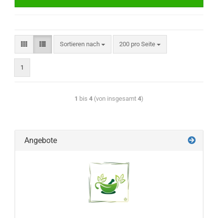
Sortieren nach
200 pro Seite
1
1
bis
4
(von insgesamt
4
)
Angebote