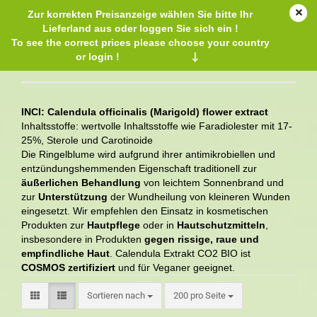
Zur korrekten Preisanzeige wählen Sie bitte Ihr
Lieferland aus oder loggen Sie sich ein !
To see the correct prices please choose your country
or login !
↓
Calendula Extrakt CO2 BIO
INCI: Calendula officinalis (Marigold) flower extract
Inhaltsstoffe: wertvolle Inhaltsstoffe wie Faradiolester mit 17-
25%, Sterole und Carotinoide
Die Ringelblume wird aufgrund ihrer antimikrobiellen und
entzündungshemmenden Eigenschaft traditionell zur
äußerlichen Behandlung
von leichtem Sonnenbrand und
zur
Unterstützung
der Wundheilung von kleineren Wunden
eingesetzt. Wir empfehlen den Einsatz in kosmetischen
Produkten zur
Hautpflege
oder in
Hautschutzmitteln
,
insbesondere in Produkten
gegen rissige, raue und
empfindliche Haut
. Calendula Extrakt CO2 BIO ist
COSMOS zertifiziert
und für Veganer geeignet.
Sortieren nach
200 pro Seite