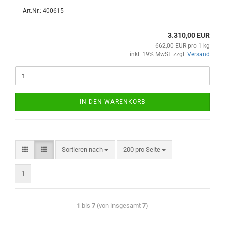
Art.Nr.: 400615
3.310,00 EUR
662,00 EUR pro 1 kg
inkl. 19% MwSt. zzgl.
Versand
IN DEN WARENKORB
Sortieren nach
200 pro Seite
1
1
bis
7
(von insgesamt
7
)