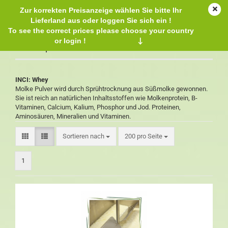
Zur korrekten Preisanzeige wählen Sie bitte Ihr
Lieferland aus oder loggen Sie sich ein !
To see the correct prices please choose your country
or login !
↓
Molkenpulver
INCI:
Whey
Molke Pulver wird durch Sprühtrocknung aus Süßmolke gewonnen.
Sie ist reich an natürlichen Inhaltsstoffen wie Molkenprotein, B-
Vitaminen, Calcium, Kalium, Phosphor und Jod. Proteinen,
Aminosäuren, Mineralien und Vitaminen.
Sortieren nach
200 pro Seite
1