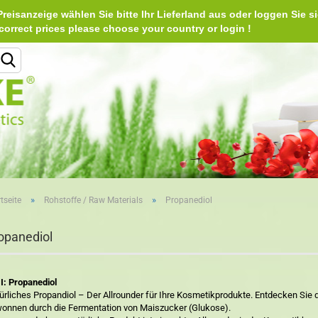
reisanzeige wählen Sie bitte Ihr Lieferland aus oder loggen Sie si
Deu
e correct prices please choose your country or login 
Lieferland
»
»
tseite
Rohstoffe / Raw Materials
Propanediol
Konto erstellen
opanediol
Passwort vergessen?
I: Propanediol
ürliches Propandiol – Der Allrounder für Ihre Kosmetikprodukte. Entdecken Sie di
onnen durch die Fermentation von Maiszucker (Glukose).