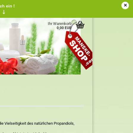
ch ein !
tschland
Kundenlogin
Merkzettel
!
↓
Ihr Warenkorb
0,00 EUR
e Vielseitigkeit des natürlichen Propandiols,