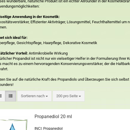
ses wunderbare, natürliche Produkt ist ein echter Allrounder in der Kosmetikbran
endungsmöglichkeiten:
lseitige Anwendung in der Kosmetik:
kositätsverstärker, Effizienter Aktivträger, Lösungsmittel, Feuchthaltemittel u
nen.
net sich ideal für:
perpflege, Gesichtspflege, Haarpflege, Dekorative Kosmetik
ätzlicher Vorteil:
Antimikrobielle Wirkung
ürlicher Propandiol ist nicht nur ein vielseitiger Helfer in der Formulierung Ihrer
s macht es zu einem hervorragenden Konservierungsverstärker, der die Haltbarkei
ahrt.
zen Sie auf die natürliche Kraft des Propandiols und Überzeugen Sie sich selbst
rounders!
Sortieren nach
200 pro Seite
Propanediol 20 ml
INCI: Propanediol