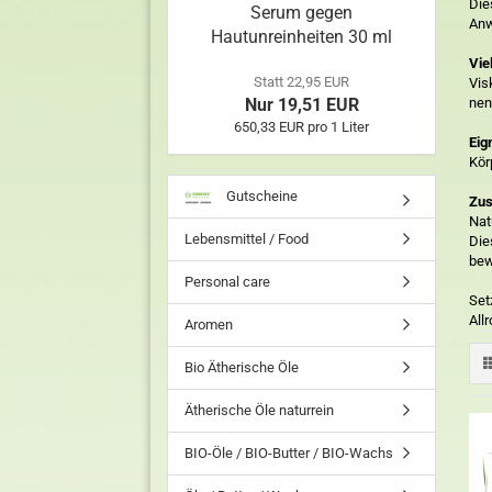
Die
Serum gegen
Anw
Hautunreinheiten 30 ml
Vie
Statt 22,95 EUR
Vis
Nur 19,51 EUR
nen
650,33 EUR pro 1 Liter
Eig
Kör
Gutscheine
Zus
Nat
Lebensmittel / Food
Die
bew
Personal care
Set
All
Aromen
Bio Ätherische Öle
Ätherische Öle naturrein
BIO-Öle / BIO-Butter / BIO-Wachs