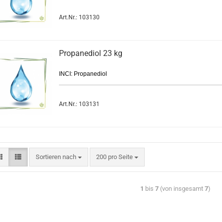
Art.Nr.: 103130
Propanediol 23 kg
INCI: Propanediol
Art.Nr.: 103131
Sortieren nach
200 pro Seite
1
bis
7
(von insgesamt
7
)