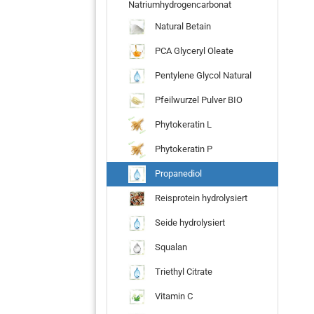
Natriumhydrogencarbonat
Natural Betain
PCA Glyceryl Oleate
Pentylene Glycol Natural
Pfeilwurzel Pulver BIO
Phytokeratin L
Phytokeratin P
Propanediol
Reisprotein hydrolysiert
Seide hydrolysiert
Squalan
Triethyl Citrate
Vitamin C