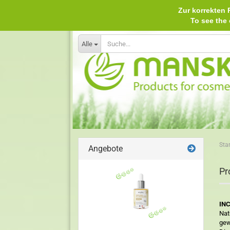
Zur korrekten P
To see th
Alle
Star
Angebote
Pr
INC
Nat
gew