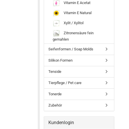
Vitamin E Acetat
Vitamin E Natural
Xylit / Xylitol
Zitronensäure fein
gemahlen
Seifenformen / Soap Molds
Silikon Formen
Tenside
Tierpflege / Pet care
Tonerde
Zubehör
Kundenlogin