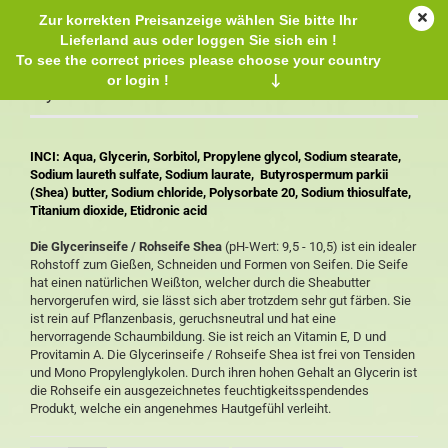
Zur korrekten Preisanzeige wählen Sie bitte Ihr
Lieferland aus oder loggen Sie sich ein !
To see the correct prices please choose your country
or login !
↓
Glycerinseife / Rohseife Shea
INCI: Aqua, Glycerin, Sorbitol, Propylene glycol, Sodium stearate,
Sodium laureth sulfate, Sodium laurate, Butyrospermum parkii
(Shea) butter, Sodium chloride, Polysorbate 20, Sodium thiosulfate,
Titanium dioxide, Etidronic acid
Die Glycerinseife / Rohseife Shea
(pH-Wert: 9,5 - 10,5) ist ein idealer
Rohstoff zum Gießen, Schneiden und Formen von Seifen. Die Seife
hat einen natürlichen Weißton, welcher durch die Sheabutter
hervorgerufen wird, sie lässt sich aber trotzdem sehr gut färben. Sie
ist rein auf Pflanzenbasis, geruchsneutral und hat eine
hervorragende Schaumbildung. Sie ist reich an Vitamin E, D und
Provitamin A. Die Glycerinseife / Rohseife Shea ist frei von Tensiden
und Mono Propylenglykolen. Durch ihren hohen Gehalt an Glycerin ist
die Rohseife ein ausgezeichnetes feuchtigkeitsspendendes
Produkt, welche ein angenehmes Hautgefühl verleiht.