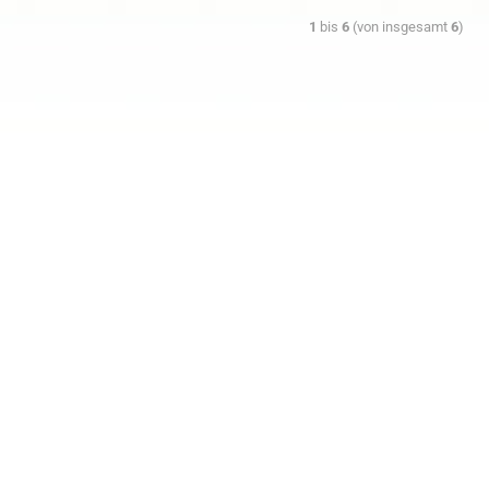
1
bis
6
(von insgesamt
6
)