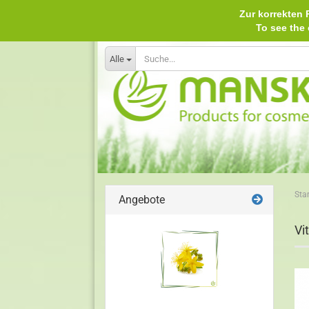
Zur korrekten P
To see th
Alle
Star
Angebote
Vi