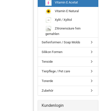
Vitamin E Acetat
Vitamin E Natural
Xylit / Xylitol
Zitronensäure fein
gemahlen
Seifenformen / Soap Molds
Silikon Formen
Tenside
Tierpflege / Pet care
Tonerde
Zubehör
Kundenlogin