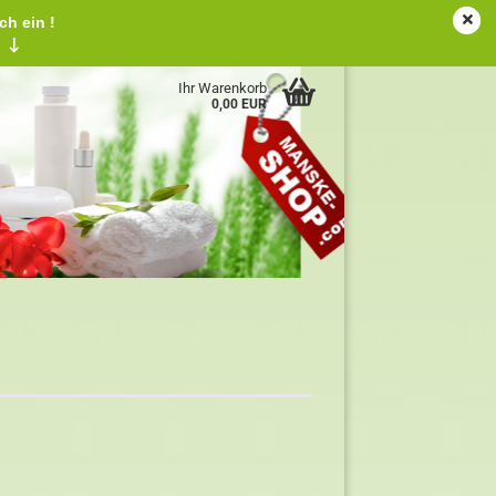
ch ein !
tschland
Kundenlogin
Merkzettel
!
↓
Ihr Warenkorb
0,00 EUR