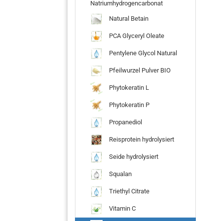
Natriumhydrogencarbonat
Natural Betain
PCA Glyceryl Oleate
Pentylene Glycol Natural
Pfeilwurzel Pulver BIO
Phytokeratin L
Phytokeratin P
Propanediol
Reisprotein hydrolysiert
Seide hydrolysiert
Squalan
Triethyl Citrate
Vitamin C