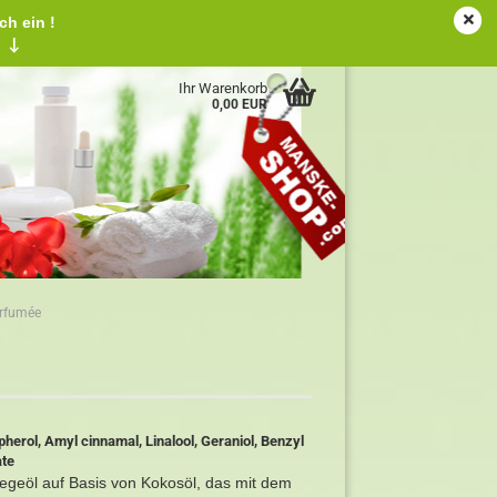
ch ein !
tschland
Kundenlogin
Merkzettel
!
↓
Ihr Warenkorb
0,00 EUR
arfumée
pherol, Amyl cinnamal, Linalool, Geraniol, Benzyl
ate
Pflegeöl auf Basis von Kokosöl, das mit dem