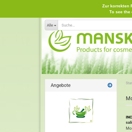
Zur korrekten P
To see th
Alle
Star
Angebote
Mo
INC
sal
Mon