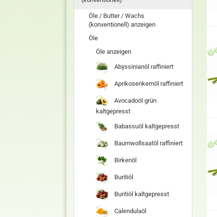
Öle / Butter / Wachs
(konventionell) anzeigen
Öle
Öle anzeigen
Abyssinianöl raffiniert
Aprikosenkernöl raffiniert
Avocadoöl grün
kaltgepresst
Babassuöl kaltgepresst
Baumwollsaatöl raffiniert
Birkenöl
Buritiöl
Buritiöl kaltgepresst
Calendulaöl