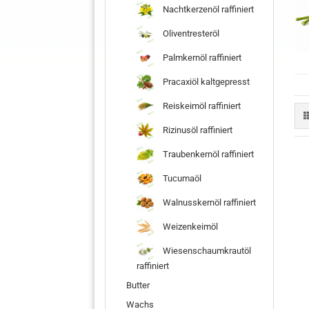
Nachtkerzenöl raffiniert
Oliventresteröl
Palmkernöl raffiniert
Pracaxiöl kaltgepresst
Reiskeimöl raffiniert
Rizinusöl raffiniert
Traubenkernöl raffiniert
Tucumaöl
Walnusskernöl raffiniert
Weizenkeimöl
Wiesenschaumkrautöl
raffiniert
Butter
Wachs