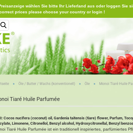
reisanzeige wählen Sie bitte Ihr Lieferland aus oder loggen Sie si
Deu
e correct prices please choose your country or login 
Lieferland
»
»
»
tseite
Öle / Butter / Wachs (konventionell)
Öle
Monoi Tiaré Huile P
Konto erstellen
noi Tiaré Huile Parfumée
Passwort vergessen?
I:
Cocos nucifera (coconut) oil, Gardenia taitensis (tiare) flower, Parfum, Toco
icylate, Limonene, Citronellol, Benzyl alcohol, Hydroxycitronellal, Benzyl benzo
oi Tiaré Huile Parfumée ist ein traditionell inspiriertes, parfümiertes 