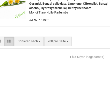
Geraniol, Benzyl salicylate, Limonene, Citronellol, Benzyl
alcohol, Hydroxycitronellal, Benzyl benzoate
Monoi Tiaré Huile Parfumée
Art.Nr.: 101975
Sortieren nach
200 pro Seite
1
bis
6
(von insgesamt
6
)