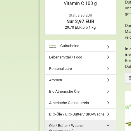
Duf
Vitamin C 100 g
und
ges
Statt 3,30 EUR
Nur 2,97 EUR
Das
29,70 EUR pro 1 kg
Mas
rei
Gutscheine
In 
tro
Lebensmittel / Food
Bes
Duf
Personal care
Aromen
Bio Ätherische Öle
Ätherische Öle naturrein
BIO-Öle / BIO-Butter / BIO-Wachs
Öle / Butter / Wachs
(konventionell)