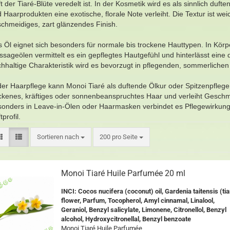
t der Tiaré-Blüte veredelt ist. In der Kosmetik wird es als sinnlich duf
 Haarprodukten eine exotische, florale Note verleiht. Die Textur ist we
chmeidiges, zart glänzendes Finish.
 Öl eignet sich besonders für normale bis trockene Hauttypen. In Kör
sageölen vermittelt es ein gepflegtes Hautgefühl und hinterlässt eine
chhaltige Charakteristik wird es bevorzugt in pflegenden, sommerlich
der Haarpflege kann Monoi Tiaré als duftende Ölkur oder Spitzenpflege 
ckenes, kräftiges oder sonnenbeanspruchtes Haar und verleiht Geschme
onders in Leave-in-Ölen oder Haarmasken verbindet es Pflegewirkung 
tprofil.
Sortieren nach
200 pro Seite
Monoi Tiaré Huile Parfumée 20 ml
INCI: Cocos nucifera (coconut) oil, Gardenia taitensis (tia
flower, Parfum, Tocopherol, Amyl cinnamal, Linalool,
Geraniol, Benzyl salicylate, Limonene, Citronellol, Benzyl
alcohol, Hydroxycitronellal, Benzyl benzoate
Monoi Tiaré Huile Parfumée