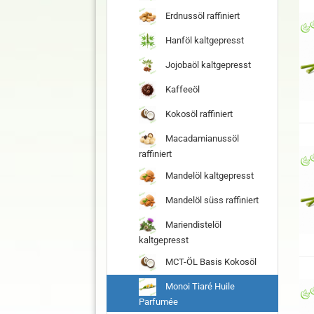
Erdnussöl raffiniert
Hanföl kaltgepresst
Jojobaöl kaltgepresst
Kaffeeöl
Kokosöl raffiniert
Macadamianussöl
raffiniert
Mandelöl kaltgepresst
Mandelöl süss raffiniert
Mariendistelöl
kaltgepresst
MCT-ÖL Basis Kokosöl
Monoi Tiaré Huile
Parfumée