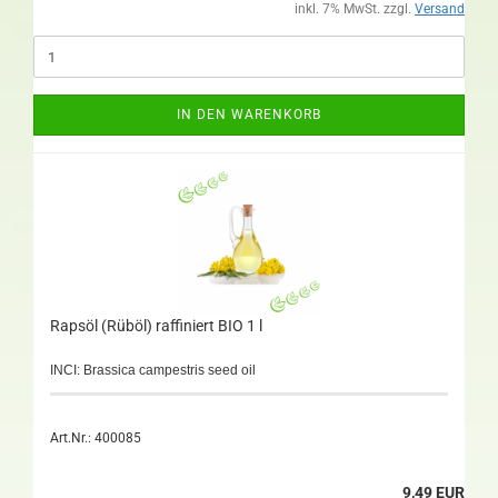
inkl. 7% MwSt. zzgl.
Versand
IN DEN WARENKORB
Rapsöl (Rüböl) raffiniert BIO 1 l
INCI: Brassica campestris seed oil
Art.Nr.: 400085
9,49 EUR