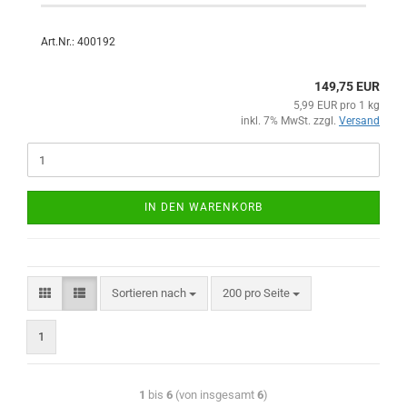
Art.Nr.: 400192
149,75 EUR
5,99 EUR pro 1 kg
inkl. 7% MwSt. zzgl.
Versand
IN DEN WARENKORB
Sortieren nach
200 pro Seite
1
1
bis
6
(von insgesamt
6
)