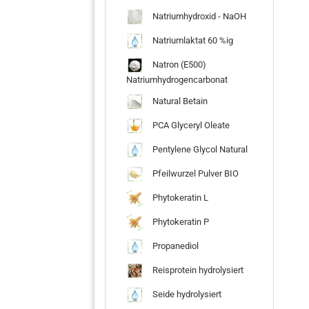
Natriumhydroxid - NaOH
Natriumlaktat 60 %ig
Natron (E500)
Natriumhydrogencarbonat
Natural Betain
PCA Glyceryl Oleate
Pentylene Glycol Natural
Pfeilwurzel Pulver BIO
Phytokeratin L
Phytokeratin P
Propanediol
Reisprotein hydrolysiert
Seide hydrolysiert