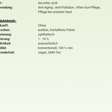
I:
Ascorbic acid
wendung:
Anti-Aging-, Anti-Pollution,- After-Sun-Pflege,
Pflege bei unreiner Haut
duktdetails:
kunft:
China
sehen:
weißes, kristallines Pulver
innung:
synthetisch
ierung:
1 - 10 %
lichkeit:
wasserlöslich
lität:
konventionell, 100 % rein
onderheit:
vegan, GMO frei