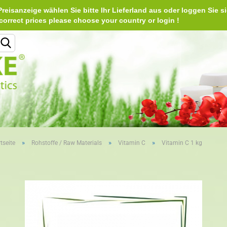
reisanzeige wählen Sie bitte Ihr Lieferland aus oder loggen Sie si
Deu
e correct prices please choose your country or login 
Lieferland
»
»
»
tseite
Rohstoffe / Raw Materials
Vitamin C
Vitamin C 1 kg
Konto erstellen
Passwort vergessen?