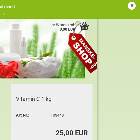
ch ein !
tschland
Kundenlogin
Merkzettel
!
↓
Ihr Warenkorb
0,00 EUR
Vitamin C 1 kg
Art.Nr.:
103448
25,00 EUR