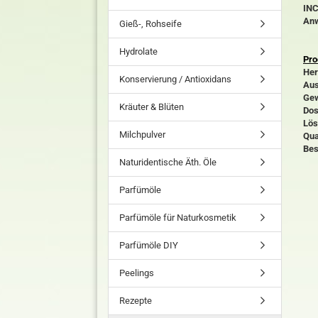
INC
An
Gieß-, Rohseife
Hydrolate
Pro
Her
Konservierung / Antioxidans
Aus
Gew
Kräuter & Blüten
Dos
Lös
Milchpulver
Qua
Bes
Naturidentische Äth. Öle
Parfümöle
Parfümöle für Naturkosmetik
Parfümöle DIY
Peelings
Rezepte