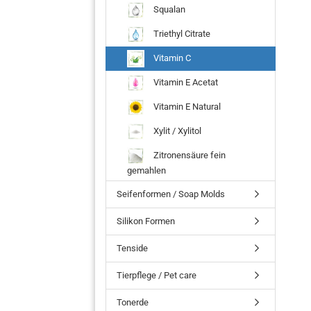
Squalan
Triethyl Citrate
Vitamin C
Vitamin E Acetat
Vitamin E Natural
Xylit / Xylitol
Zitronensäure fein
gemahlen
Seifenformen / Soap Molds
Silikon Formen
Tenside
Tierpflege / Pet care
Tonerde