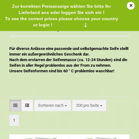
Zur korrekten Preisanzeige wählen Sie bitte Ihr
Lieferland aus oder loggen Sie sich ein !
To see the correct prices please choose your country
or login !
↓
Seifenformen / Soap Molds
Für diverse Anlässe eine passende und selbstgemachte Seife stellt
immer ein außergewöhnliches Geschenk dar.
Nach dem erstarren der Seifenmasse (ca. 12-24 Stunden) sind die
Seifen in aller Regel problemlos aus der From zu nehmen.
Unsere Seifenformen sind bis 60 ° C problemlos waschbar!
Sortieren nach
200 pro Seite
1