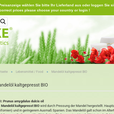
reisanzeige wählen Sie bitte Ihr Lieferland aus oder loggen Sie si
Deu
e correct prices please choose your country or login 
Lieferland
»
»
tseite
Lebensmittel / Food
Mandelöl kaltgepresst BIO
Konto erstellen
ndelöl kaltgepresst BIO
Passwort vergessen?
I: Prunus amygdalus dulcis oil
 Mandelöl kaltgepresst BIO
wird durch Pressung der Mandel hergestellt. Hau
lifornien) und in geringerem Ausmaß Spanien. Das Mandelöl galt schon im Alter