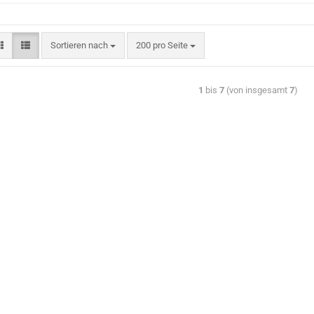
Sortieren nach
200 pro Seite
1
bis
7
(von insgesamt
7
)