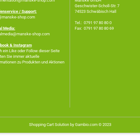
mentation@manske-shop.com
Manske GmbH
Geschwister-Scholl-Str. 7
enservice / Support:
74523 Schwäbisch Hall
@manske-shop.com
Tel.: 0791 97 80 80 0
al Media:
Fax: 0791 97 80 80 69
almedia@manske-shop.com
book
& Instagram
 ein Like oder Follow dieser Seite
lten Sie immer aktuelle
rmationen zu Produkten und Aktionen
Shopping Cart Solution
by Gambio.com © 2023