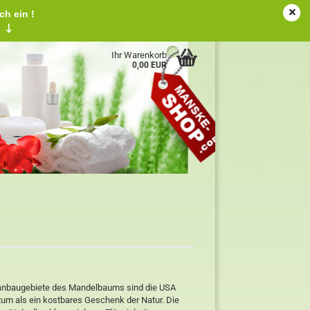
ch ein !
tschland
Kundenlogin
Merkzettel
!
↓
Ihr Warenkorb
0,00 EUR
ptanbaugebiete des Mandelbaums sind die USA
tum als ein kostbares Geschenk der Natur. Die