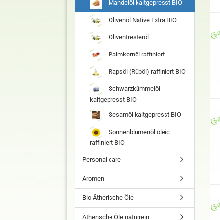
Mandelöl kaltgepresst BIO
Olivenöl Native Extra BIO
Oliventresteröl
Palmkernöl raffiniert
Rapsöl (Rüböl) raffiniert BIO
Schwarzkümmelöl
kaltgepresst BIO
Sesamöl kaltgepresst BIO
Sonnenblumenöl oleic
raffiniert BIO
Personal care
Aromen
Bio Ätherische Öle
Ätherische Öle naturrein