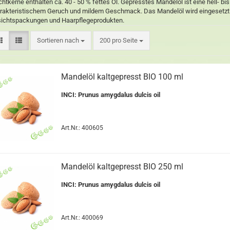
chtkerne enthalten ca. 40 - 50 % fettes Öl. Gepresstes Mandelöl ist eine hell- bis
rakteristischem Geruch und mildem Geschmack. Das Mandelöl wird eingesetzt 
ichtspackungen und Haarpflegeprodukten.
Sortieren nach
200 pro Seite
Mandelöl kaltgepresst BIO 100 ml
INCI: Prunus amygdalus dulcis oil
Art.Nr.: 400605
Mandelöl kaltgepresst BIO 250 ml
INCI: Prunus amygdalus dulcis oil
Art.Nr.: 400069