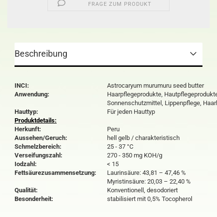
FRAGE ZUM PRODUKT
Beschreibung
INCI:
Astrocaryum murumuru seed butter
Anwendung:
Haarpflegeprodukte, Hautpflegeprodukte
Sonnenschutzmittel, Lippenpflege, Haar
Hauttyp:
Für jeden Hauttyp
Produktdetails:
Herkunft:
Peru
Aussehen/Geruch:
hell gelb / charakteristisch
Schmelzbereich:
25 - 37 °C
Verseifungszahl:
270 - 350 mg KOH/g
Iodzahl:
< 15
Fettsäurezusammensetzung:
Laurinsäure: 43,81 – 47,46 %
Myristinsäure: 20,03 – 22,40 %
Qualität:
Konventionell, desodoriert
Besonderheit:
stabilisiert mit 0,5% Tocopherol