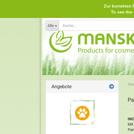
Zur korrekten P
To see th
Alle
Star
Angebote
Pa
INC
Mit
Par