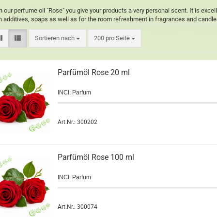
h our perfume oil "Rose" you give your products a very personal scent. It is excel
h additives, soaps as well as for the room refreshment in fragrances and candle
Sortieren nach
200 pro Seite
Parfümöl Rose 20 ml
INCI: Parfum
Art.Nr.: 300202
Parfümöl Rose 100 ml
INCI: Parfum
Art.Nr.: 300074