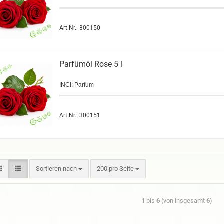
Art.Nr.: 300150
Parfümöl Rose 5 l
INCI: Parfum
Art.Nr.: 300151
Sortieren nach
200 pro Seite
1
bis
6
(von insgesamt
6
)