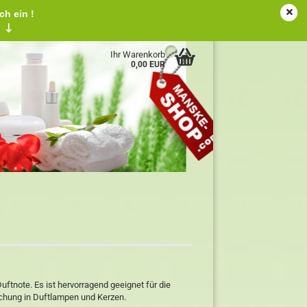
ch ein !
tschland
Kundenlogin
Merkzettel
!
↓
Ihr Warenkorb
0,00 EUR
ftnote. Es ist hervorragend geeignet für die
chung in Duftlampen und Kerzen.