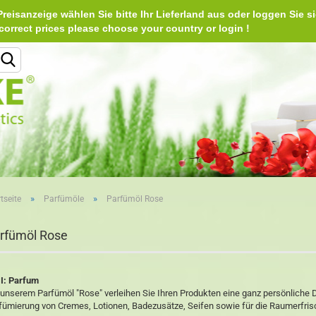
reisanzeige wählen Sie bitte Ihr Lieferland aus oder loggen Sie si
Deu
e correct prices please choose your country or login 
Lieferland
»
»
tseite
Parfümöle
Parfümöl Rose
Konto erstellen
rfümöl Rose
Passwort vergessen?
I: Parfum
 unserem Parfümöl "Rose" verleihen Sie Ihren Produkten eine ganz persönliche Du
fümierung von Cremes, Lotionen, Badezusätze, Seifen sowie für die Raumerfris