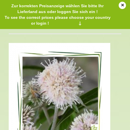
Zur korrekten Preisanzeige wählen Sie bitte Ihr
Lieferland aus oder loggen Sie sich ein !
To see the correct prices please choose your country
or login !
↓
Bisabolol