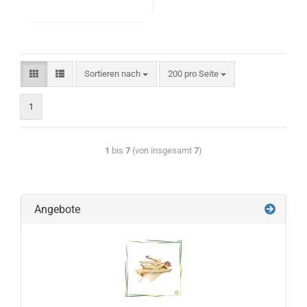
Sortieren nach
200 pro Seite
1
1
bis
7
(von insgesamt
7
)
Angebote