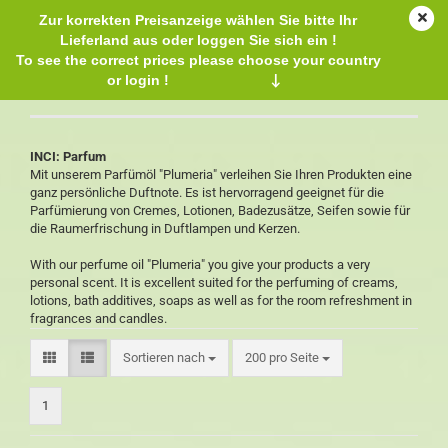
Zur korrekten Preisanzeige wählen Sie bitte Ihr
Lieferland aus oder loggen Sie sich ein !
To see the correct prices please choose your country
or login !
↓
Parfümöl Plumeria
INCI: Parfum
Mit unserem Parfümöl "Plumeria" verleihen Sie Ihren Produkten eine
ganz persönliche Duftnote. Es ist hervorragend geeignet für die
Parfümierung von Cremes, Lotionen, Badezusätze, Seifen sowie für
die Raumerfrischung in Duftlampen und Kerzen.
With our perfume oil "Plumeria" you give your products a very
personal scent. It is excellent suited for the perfuming of creams,
lotions, bath additives, soaps as well as for the room refreshment in
fragrances and candles.
Sortieren nach
200 pro Seite
1