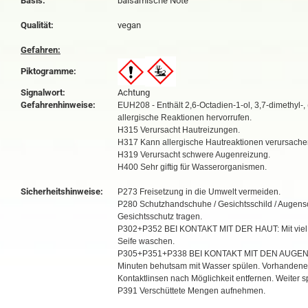
Basis:
balsamische Note
Qualität:
vegan
Gefahren:
Piktogramme:
Signalwort:
Achtung
Gefahrenhinweise:
EUH208 - Enthält 2,6-Octadien-1-ol, 3,7-dimethyl-,
allergische Reaktionen hervorrufen.
H315 Verursacht Hautreizungen.
H317 Kann allergische Hautreaktionen verursache
H319 Verursacht schwere Augenreizung.
H400 Sehr giftig für Wasserorganismen.
Sicherheitshinweise:
P273 Freisetzung in die Umwelt vermeiden.
P280 Schutzhandschuhe / Gesichtsschild / Augensc
Gesichtsschutz tragen.
P302+P352 BEI KONTAKT MIT DER HAUT: Mit viel
Seife waschen.
P305+P351+P338 BEI KONTAKT MIT DEN AUGEN:
Minuten behutsam mit Wasser spülen. Vorhandene
Kontaktlinsen nach Möglichkeit entfernen. Weiter s
P391 Verschüttete Mengen aufnehmen.