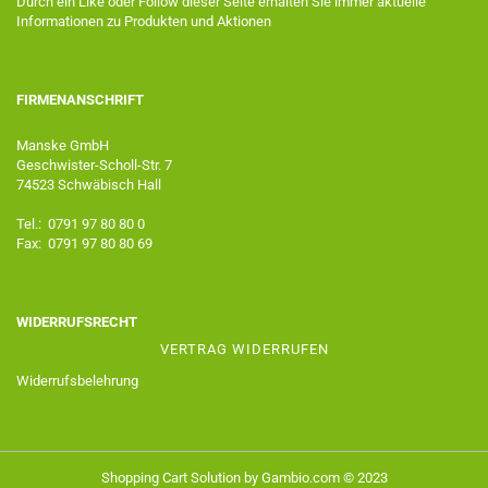
Durch ein Like oder Follow dieser Seite erhalten Sie immer aktuelle
Informationen zu Produkten und Aktionen
FIRMENANSCHRIFT
Manske GmbH
Geschwister-Scholl-Str. 7
74523 Schwäbisch Hall
Tel.: 0791 97 80 80 0
Fax: 0791 97 80 80 69
WIDERRUFSRECHT
VERTRAG WIDERRUFEN
Widerrufsbelehrung
Shopping Cart Solution
by Gambio.com © 2023