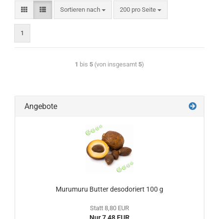
Sortieren nach
200 pro Seite
1
1
bis
5
(von insgesamt
5
)
Angebote
Murumuru Butter desodoriert 100 g
Statt 8,80 EUR
Nur 7,48 EUR