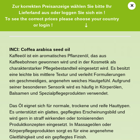
Zur korrekten Preisanzeige wählen Sie bitte Ihr
Lieferland aus oder loggen Sie sich ein !
To see the correct prices please choose your country
or login !
↓
Kaffeeöl
INCI: Coffea arabica seed oil
Kaffeeöl ist ein aromatisches Pflanzenöl, das aus
Kaffeebohnen gewonnen wird und in der Kosmetik als
charakterstarker Pflegebestandteil eingesetzt wird. Es besitzt
eine leichte bis mittlere Textur und verleiht Formulierungen
ein geschmeidiges, angenehm weiches Hautgefühl. Aufgrund
seiner besonderen Sensorik wird es häufig in Körperölen,
Balsamen und Spezialpflegeprodukten verwendet.
Das Öl eignet sich für normale, trockene und reife Hauttypen.
Es unterstützt ein glattes, gepflegtes Erscheinungsbild und
wird gern in straff wirkenden oder tonisierenden
Produktkonzepten eingesetzt. In Massageölen oder
Körperpflegeprodukten sorgt es für eine angenehme
Gleitfähigkeit und ein gepflegtes Finish.