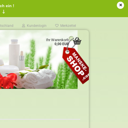
ch ein !
!
↓
tschland
Kundenlogin
Merkzettel
Ihr Warenkorb
0,00 EUR