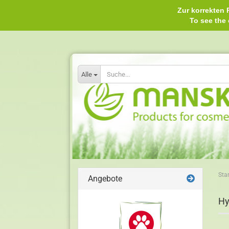
Zur korrekten P
To see th
Alle
Star
Angebote
Hy