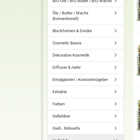
BIO-Öle / BIO-Butter / BIO-Wachs
Öle / Butter / Wachs
(konventionell)
Blockformen & Dividor
Cosmetic Bases
Dekorative Kosmetik
Diffuser & mehr
Emulgatoren / Konsistenzgeber
Extrakte
Farben
Gelbildner
Gieß-, Rohseife