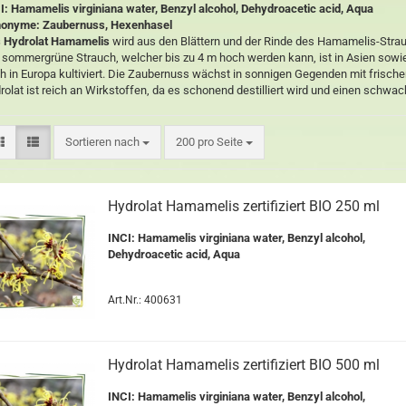
I: Hamamelis virginiana water, Benzyl alcohol, Dehydroacetic acid, Aqua
onyme: Zaubernuss, Hexenhasel
 Hydrolat Hamamelis
wird aus den Blättern und der Rinde des Hamamelis-Str
 sommergrüne Strauch, welcher bis zu 4 m hoch werden kann, ist in Asien sow
h in Europa kultiviert. Die Zaubernuss wächst in sonnigen Gegenden mit frisch
rolat ist reich an Wirkstoffen, da es schonend destilliert wird und einen schwa
Sortieren nach
200 pro Seite
Hydrolat Hamamelis zertifiziert BIO 250 ml
INCI: Hamamelis virginiana water, Benzyl alcohol,
Dehydroacetic acid, Aqua
Art.Nr.: 400631
Hydrolat Hamamelis zertifiziert BIO 500 ml
INCI: Hamamelis virginiana water, Benzyl alcohol,