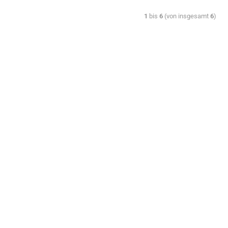
1
bis
6
(von insgesamt
6
)