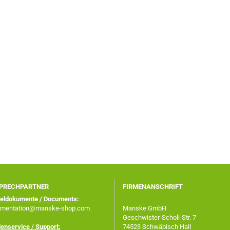
PRECHPARTNER
FIRMENANSCHRIFT
keldokumente / Documents:
mentation@manske-shop.com
Manske GmbH
Geschwister-Scholl-Str. 7
enservice / Support:
74523 Schwäbisch Hall