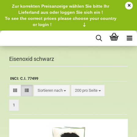
Zur korrekten Preisanzeige wählen Sie bitte Ihr
Lieferland aus oder loggen Sie sich ein !
To see the correct prices please choose your country
or login !
↓
Eisenoxid schwarz
INCI: C.I. 77499
Sortieren nach
200 pro Seite
1