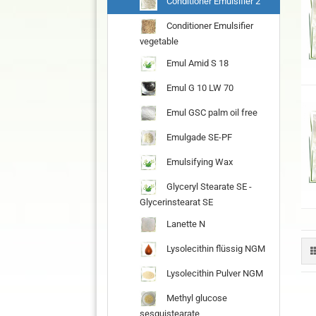
Conditioner Emulsifier 2
Conditioner Emulsifier
vegetable
Emul Amid S 18
Emul G 10 LW 70
Emul GSC palm oil free
Emulgade SE-PF
Emulsifying Wax
Glyceryl Stearate SE -
Glycerinstearat SE
Lanette N
Lysolecithin flüssig NGM
Lysolecithin Pulver NGM
Methyl glucose
sesquistearate