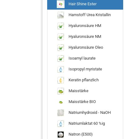
Hair Shine Ester
Harnstoff Urea Kristallin
Hyaluronsäure HM
Hyaluronsäure NM
Hyaluronsäure Oleo
Isoamyl laurate
Isopropyl myristate
Keratin pflanzlich
Maisstärke
Maisstärke BIO
Natriumhydroxid - NaOH
Natriumlaktat 60 %ig
Natron (E500)