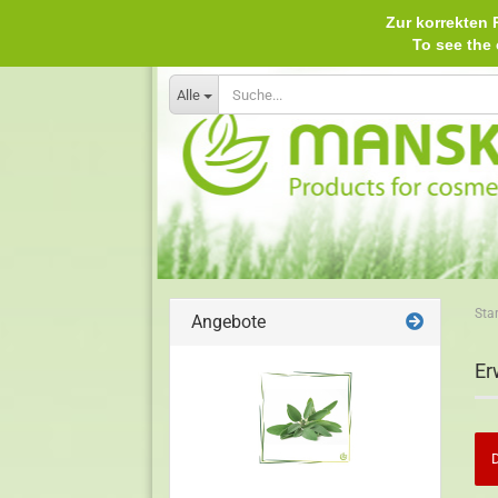
Zur korrekten P
To see th
Alle
Star
Angebote
Er
D