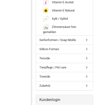
Vitamin E Acetat
Vitamin E Natural
Xylit / Xylitol
Zitronensäure fein
gemahlen
Seifenformen / Soap Molds
Silikon Formen
Tenside
Tierpflege / Pet care
Tonerde
Zubehör
Kundenlogin