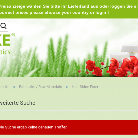
reisanzeige wählen Sie bitte Ihr Lieferland aus oder loggen Sie si
Deu
e correct prices please choose your country or login 
Lieferland
»
»
tseite
Rohstoffe / Raw Materials
Hair Shine Ester
Konto erstellen
weiterte Suche
Passwort vergessen?
ie Suche ergab keine genauen Treffer.