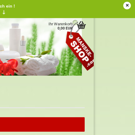
ch ein !
tschland
Kundenlogin
Merkzettel
!
↓
Ihr Warenkorb
0,00 EUR