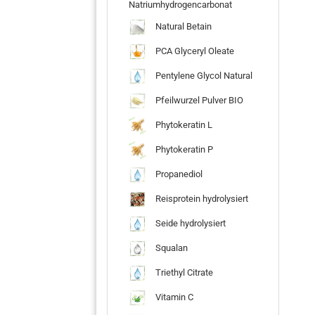
Natriumhydrogencarbonat
Natural Betain
PCA Glyceryl Oleate
Pentylene Glycol Natural
Pfeilwurzel Pulver BIO
Phytokeratin L
Phytokeratin P
Propanediol
Reisprotein hydrolysiert
Seide hydrolysiert
Squalan
Triethyl Citrate
Vitamin C