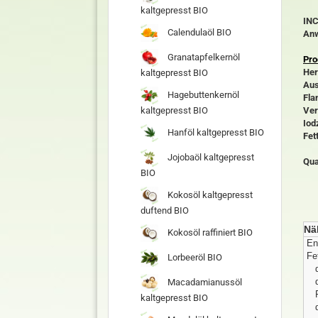
kaltgepresst BIO
INC
Calendulaöl BIO
An
Granatapfelkernöl
Pro
Her
kaltgepresst BIO
Aus
Hagebuttenkernöl
Fla
kaltgepresst BIO
Ver
Iod
Hanföl kaltgepresst BIO
Fet
Jojobaöl kaltgepresst
Qua
BIO
Kokosöl kaltgepresst
duftend BIO
Nä
Kokosöl raffiniert BIO
En
Fe
Lorbeeröl BIO
Macadamianussöl
kaltgepresst BIO