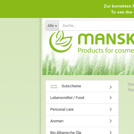
Zur korrekten P
To see th
Alle
Star
Gutscheine
Soja
Lebensmittel / Food
Personal care
Aromen
Bio Ätherische Öle