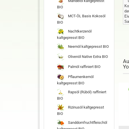
Mandelöl kaltgepresst
Ko
BIO
da
MCT-ÖL Basis Kokosöl
Ei
Sa
BIO
Nachtkerzenöl
kaltgepresst BIO
Neemöl kaltgepresst BIO
Olivenöl Native Extra BIO
Au
Yo
Palmöl raffiniert BIO
Pflaumenkernöl
kaltgepresst BIO
Rapsöl (Rüböl) raffiniert
BIO
Rizinusöl kaltgepresst
BIO
Sanddornfruchtfleischöl
kaltgepresst BIO