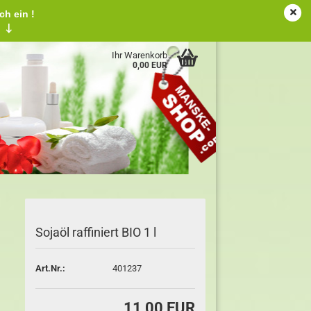
ch ein !
tschland
Kundenlogin
Merkzettel
!
↓
Ihr Warenkorb
0,00 EUR
Sojaöl raffiniert BIO 1 l
Art.Nr.:
401237
11,00 EUR