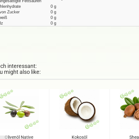
ungesättigte Fettsäuren
hlenhydrate
0 g
von Zucker
0 g
weiß
0 g
lz
0 g
ch interessant:
u might also like:
Olivenöl Native
Kokosöl
Shea