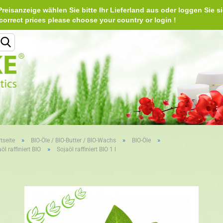
reisanzeige wählen Sie bitte Ihr Lieferland aus oder loggen Sie si
Deu
e correct prices please choose your country or login 
Lieferland
»
»
»
tseite
BIO-Öle / BIO-Butter / BIO-Wachs
BIO-Öle
»
öl raffiniert BIO
Sojaöl raffiniert BIO 1 l
Konto erstellen
Passwort vergessen?