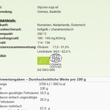
I:
Glycine soja oil
wendung:
Cremes, Badeöle
duktdetails:
kunft:
Rumänien, Niederlande, Österreich
sehen/Geruch:
hellgelb / charakteristisch
mmpunkt:
250 °C
seifungszahl:
189 - 195 mg KOH/g
zahl:
114 - 136
tsäurezusammensetzung:
Ölsäure: 17,0 - 31,0%
Linolsäure: 44,0 - 62,0 %
lität:
DE-ÖKO-005
hrwertangaben – Durchschnittliche Werte pro 100 g
ergie
3700 kJ / 900 kcal
tt
100 g
davon gesättigte Fettsäuren
16,5 g
davon einfach ungesättigte
26,5 g
Fettsäuren
davon mehrfach
57,0 g