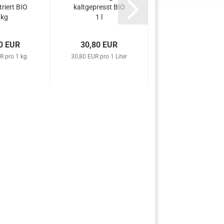
ltriert BIO
kaltgepresst BIO
Immortelle BIO
 kg
1 l
250 ml
0 EUR
30,80 EUR
6,00 EUR
R pro 1 kg
30,80 EUR pro 1 Liter
24,00 EUR pro 1 Lite