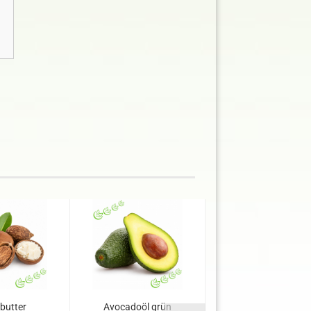
butter
Avocadoöl grün
Hydrolat