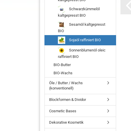
Schwarzkümmelöl
kaltgepresst BIO
Sesamöl kaltgepresst
BIO
Sojaöl raffiniert BIO
Sonnenblumenöl oleic
raffiniert BIO
BIO-Butter
BIO-Wachs
Öle / Butter / Wachs
(konventionell)
Blockformen & Dividor
Cosmetic Bases
Dekorative Kosmetik