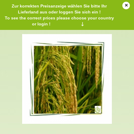
Zur korrekten Preisanzeige wählen Sie bitte Ihr
Lieferland aus oder loggen Sie sich ein !
To see the correct prices please choose your country
or login !
↓
Gamma-Oryzanol 50 g