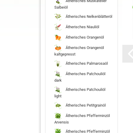
Ätherisches Muskateller
Salbeiöl
Ätherisches Nelkenblätteröl
Ätherisches Niauliöl
Ätherisches Orangenöl
Ätherisches Orangenöl
kaltgepresst
Ätherisches Palmarosaöl
Ätherisches Patchouliöl
dark
Ätherisches Patchouliöl
light
Ätherisches Petitgrainöl
Ätherisches Pfefferminzöl
Arvensis
Ätherisches Pfefferminzöl