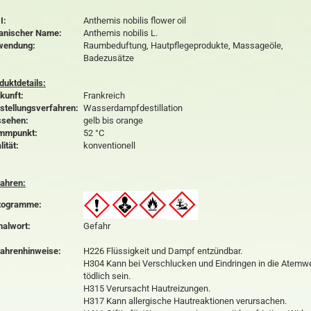
I:
Anthemis nobilis flower oil
anischer Name:
Anthemis nobilis L.
wendung:
Raumbeduftung, Hautpflegeprodukte, Massageöle,
Badezusätze
duktdetails:
kunft:
Frankreich
stellungsverfahren:
Wasserdampfdestillation
sehen:
gelb bis orange
mmpunkt:
52 °C
lität:
konventionell
ahren:
togramme:
nalwort:
Gefahr
ahrenhinweise:
H226 Flüssigkeit und Dampf entzündbar.
H304 Kann bei Verschlucken und Eindringen in die Atemw
tödlich sein.
H315 Verursacht Hautreizungen.
H317 Kann allergische Hautreaktionen verursachen.