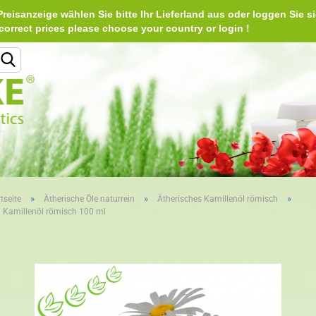
reisanzeige wählen Sie bitte Ihr Lieferland aus oder loggen Sie si
Deu
e correct prices please choose your country or login 
Lieferland
»
»
»
tseite
Ätherische Öle naturrein
Ätherisches Kamillenöl römisch
. Kamillenöl römisch 100 ml
Konto erstellen
Passwort vergessen?