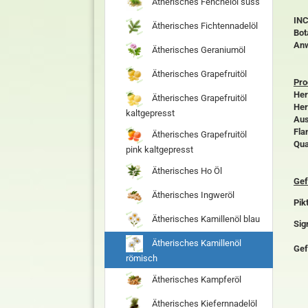
Ätherisches Fenchelöl süss
INC
Ätherisches Fichtennadelöl
Bot
An
Ätherisches Geraniumöl
Ätherisches Grapefruitöl
Pro
Her
Ätherisches Grapefruitöl
Her
kaltgepresst
Aus
Fla
Ätherisches Grapefruitöl
Qua
pink kaltgepresst
Ätherisches Ho Öl
Gef
Ätherisches Ingweröl
Pik
Ätherisches Kamillenöl blau
Sig
Ätherisches Kamillenöl
Gef
römisch
Ätherisches Kampferöl
Ätherisches Kiefernnadelöl