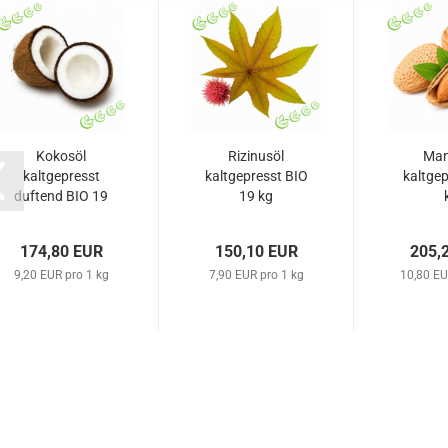
Kokosöl
Rizinusöl
Man
kaltgepresst
kaltgepresst BIO
kaltgep
duftend BIO 19
19 kg
kg
174,80 EUR
150,10 EUR
205,
9,20 EUR pro 1 kg
7,90 EUR pro 1 kg
10,80 EU