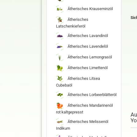
Ätherisches Krauseminzöl
Sic
Ätherisches
Latschenkieferöl
Ätherisches Lavandinöl
Ätherisches Lavendelöl
Ätherisches Lemongrasöl
Ätherisches Limettenöl
Ätherisches Litsea
Cubebaöl
Ätherisches Lorbeerblätteröl
Ätherisches Mandarinenöl
rot kaltgepresst
Au
Yo
Ätherisches Melissenöl
Indikum