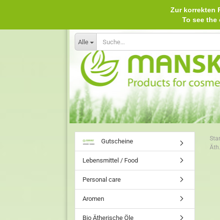
Zur korrekten P
To see th
Alle
Star
Gutscheine
Äth
Lebensmittel / Food
Personal care
Aromen
Bio Ätherische Öle