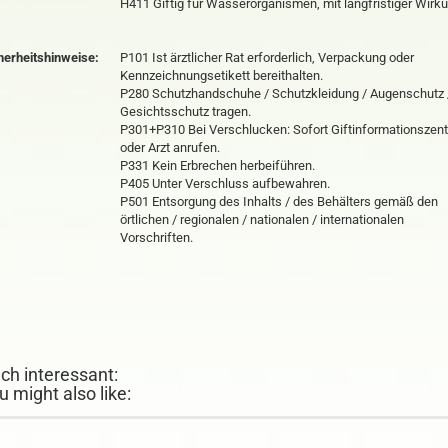
H411 Giftig für Wasserorganismen, mit langfristiger Wirku
herheitshinweise:
P101 Ist ärztlicher Rat erforderlich, Verpackung oder
Kennzeichnungsetikett bereithalten.
P280 Schutzhandschuhe / Schutzkleidung / Augenschutz 
Gesichtsschutz tragen.
P301+P310 Bei Verschlucken: Sofort Giftinformationszen
oder Arzt anrufen.
P331 Kein Erbrechen herbeiführen.
P405 Unter Verschluss aufbewahren.
P501 Entsorgung des Inhalts / des Behälters gemäß den
örtlichen / regionalen / nationalen / internationalen
Vorschriften.
ch interessant:
u might also like: