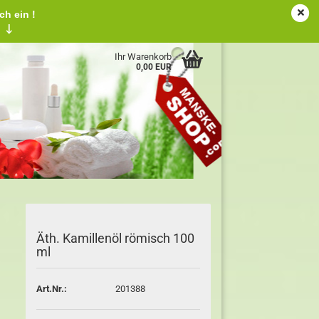
ch ein !
tschland
Kundenlogin
Merkzettel
!
↓
Ihr Warenkorb
0,00 EUR
Äth. Kamillenöl römisch 100
ml
Art.Nr.:
201388