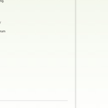
ng.
/
trum