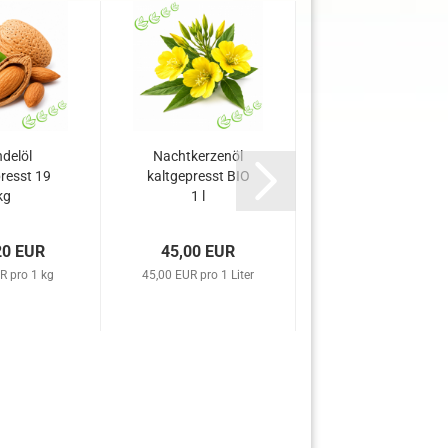
delöl
Nachtkerzenöl
Äth. Lavendelöl
resst 19
kaltgepresst BIO
500 ml
kg
1 l
20 EUR
45,00 EUR
74,00 EUR
R pro 1 kg
45,00 EUR pro 1 Liter
148,00 EUR pro 1 Lite