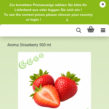
Zur korrekten Preisanzeige wählen Sie bitte Ihr
Lieferland aus oder loggen Sie sich ein !
To see the correct prices please choose your country
or login !
↓
Aroma Strawberry 500 ml