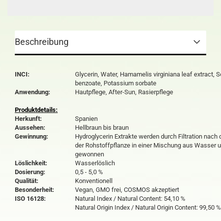
Beschreibung
INCI:
Glycerin, Water, Hamamelis virginiana leaf extract, 
benzoate, Potassium sorbate
Anwendung:
Hautpflege, After-Sun, Rasierpflege
Produktdetails:
Herkunft:
Spanien
Aussehen:
Hellbraun bis braun
Gewinnung:
Hydroglycerin Extrakte werden durch Filtration nach
der Rohstoffpflanze in einer Mischung aus Wasser u
gewonnen
Löslichkeit:
Wasserlöslich
Dosierung:
0,5 - 5,0 %
Qualität:
Konventionell
Besonderheit:
Vegan, GMO frei, COSMOS akzeptiert
ISO 16128:
Natural Index / Natural Content: 54,10 %
Natural Origin Index / Natural Origin Content: 99,50 %