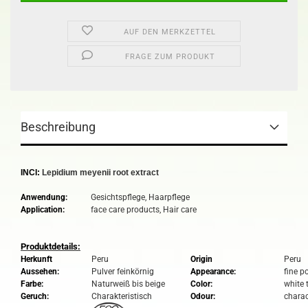
AUF DEN MERKZETTEL
FRAGE ZUM PRODUKT
Beschreibung
INCI:
Lepidium meyenii root extract
Anwendung:
Gesichtspflege, Haarpflege
Application:
face care products, Hair care
Produktdetails:
Herkunft
Peru
Origin
Peru
Aussehen:
Pulver feinkörnig
Appearance:
fine p
Farbe:
Naturweiß bis beige
Color:
white 
Geruch:
Charakteristisch
Odour:
charac