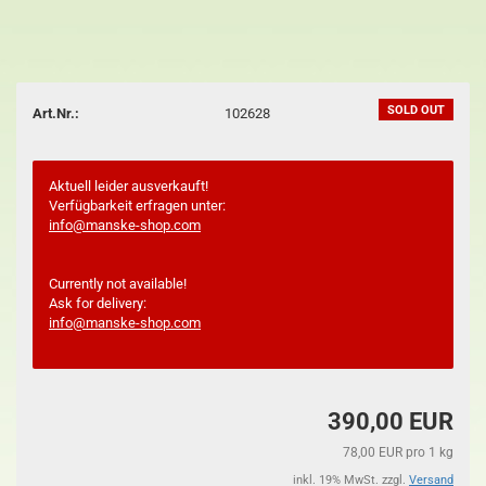
SOLD OUT
Art.Nr.:
102628
Aktuell leider ausverkauft!
Verfügbarkeit erfragen unter:
info@manske-shop.com
Currently not available!
Ask for delivery:
info@manske-shop.com
390,00 EUR
78,00 EUR pro 1 kg
inkl. 19% MwSt. zzgl.
Versand