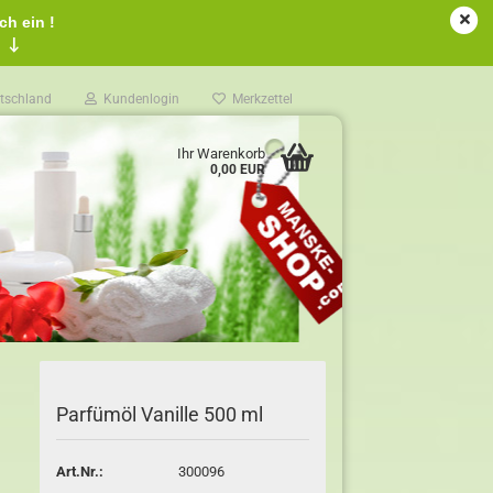
ch ein !
!
↓
tschland
Kundenlogin
Merkzettel
Ihr Warenkorb
0,00 EUR
Parfümöl Vanille 500 ml
Art.Nr.:
300096