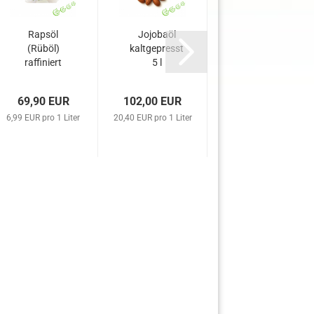
Rapsöl
Jojobaöl
Candelillawachs
(Rüböl)
kaltgepresst
raffiniert 500 g
raffiniert
5 l
BIO 10 l
69,90 EUR
102,00 EUR
20,00 EUR
6,99 EUR pro 1 Liter
20,40 EUR pro 1 Liter
40,00 EUR pro 1 kg