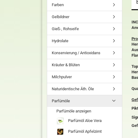
Farben
Gelbildner
INC
An
Gieß-, Rohseife
Pro
Hydrolate
Her
Aus
Konservierung / Antioxidans
Fla
Kräuter & Blüten
Top
Her
Milchpulver
Bas
Qua
Naturidentische Äth. Öle
Gef
Parfümöle
Pik
Parfümöle anzeigen
Sig
Parfümöl Aloe Vera
Gef
Parfümöl Apfelzimt