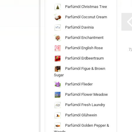
Parfümöl Christmas Tree
Rapsöl
Jojobaöl
Candelillawachs
Parfümöl Coconut Cream
(Rüböl)
kaltgepresst
raffiniert 500 g
raffiniert
5 l
Parfümöl Davinia
BIO 10 l
Parfümöl Enchantment
9,90 EUR
102,00 EUR
20,00 EUR
Parfümöl English Rose
EUR pro 1 Liter
20,40 EUR pro 1 Liter
40,00 EUR pro 1 kg
7,
Parfümöl Erdbeertraum
Parfümöl Figue & Brown
Sugar
Parfümöl Flieder
Parfümöl Flower Meadow
Parfümöl Fresh Laundry
Parfümöl Glühwein
Parfümöl Golden Pepper &
Woods