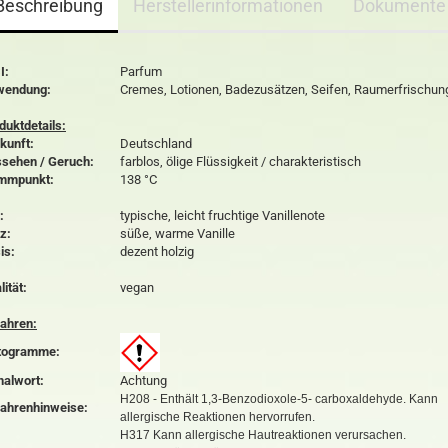
Beschreibung
Herstellerinformationen
Dokumente
I:
Parfum
wendung:
Cremes, Lotionen, Badezusätzen, Seifen, Raumerfrischun
duktdetails:
kunft:
Deutschland
sehen / Geruch:
farblos, ölige Flüssigkeit / charakteristisch
mmpunkt:
138 °C
:
typische, leicht fruchtige Vanillenote
z:
süße, warme Vanille
is:
dezent holzig
lität:
vegan
ahren:
togramme:
nalwort:
Achtung
H208 - Enthält 1,3-Benzodioxole-5- carboxaldehyde. Kann
ahrenhinweise:
allergische Reaktionen hervorrufen.
H317 Kann allergische Hautreaktionen verursachen.