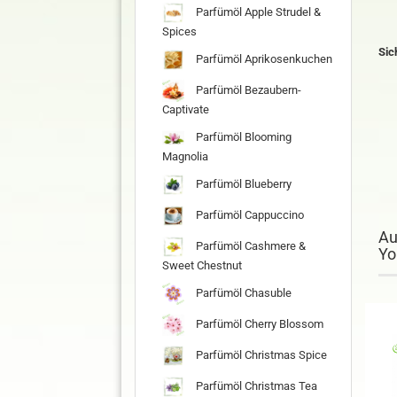
Parfümöl Apple Strudel &
Spices
Sic
Parfümöl Aprikosenkuchen
Parfümöl Bezaubern-
Captivate
Parfümöl Blooming
Magnolia
Parfümöl Blueberry
Parfümöl Cappuccino
Au
Parfümöl Cashmere &
Yo
Sweet Chestnut
Parfümöl Chasuble
Parfümöl Cherry Blossom
Parfümöl Christmas Spice
Parfümöl Christmas Tea