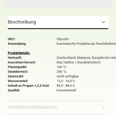
Beschreibung
INCI:
Glycerin
Anwendung:
kosmetische Produkte als Feuchthaltemi
Produktdetails:
Herkunft:
Deutschland, Malaysia, Europäische Uni
Aussehen/Geruch:
klar, farblos / charakteristisch
Flammpunkt:
160 °C
Siedebereich:
290 °C
Säurezahl:
nicht verfügbar
Wasseranteil:
12,0 - 16,0 %
Gehalt an Propan-1,2,3-triol:
83,5 - 88,5 %
Qualität:
konventionell
Herstellerinformationen