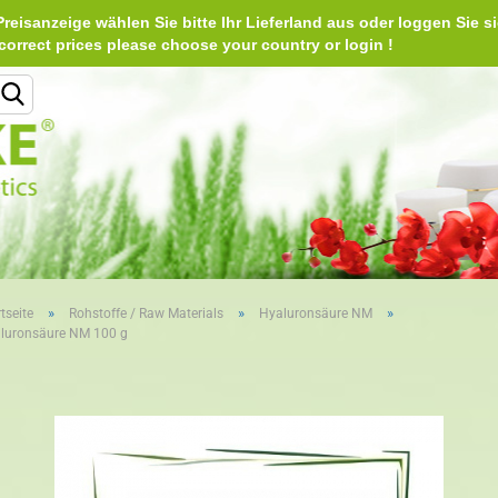
reisanzeige wählen Sie bitte Ihr Lieferland aus oder loggen Sie si
Deu
e correct prices please choose your country or login 
Lieferland
»
»
»
tseite
Rohstoffe / Raw Materials
Hyaluronsäure NM
luronsäure NM 100 g
Konto erstellen
Passwort vergessen?