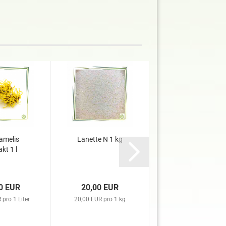
melis
Lanette N 1 kg
Olivem®-1000
akt 1 l
Crystal SkinTM 1
kg
0 EUR
20,00 EUR
76,90 EUR
 pro 1 Liter
20,00 EUR pro 1 kg
76,90 EUR pro 1 kg