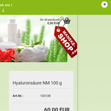
ch ein !
tschland
Kundenlogin
Merkzettel
!
↓
Ihr Warenkorb
0,00 EUR
Hyaluronsäure NM 100 g
Art.Nr.:
103138
60,00 EUR