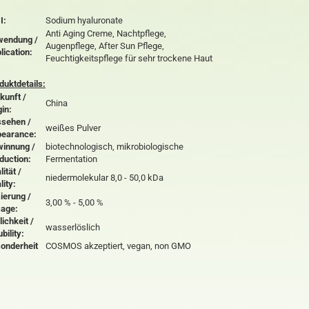
I:
Sodium hyaluronate
Anti Aging Creme, Nachtpflege,
endung /
Augenpflege, After Sun Pflege,
lication:
Feuchtigkeitspflege für sehr trockene Haut
duktdetails:
kunft /
China
gin:
sehen /
weißes Pulver
earance:
innung /
biotechnologisch, mikrobiologische
duction:
Fermentation
ität /
niedermolekular 8,0 - 50,0 kDa
lity:
ierung /
3,00 % - 5,00 %
age:
lichkeit /
wasserlöslich
ubility:
onderheit
COSMOS akzeptiert
, vegan, non GMO