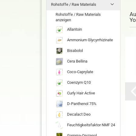
Rohstoffe / Raw Materials
Au
Rohstoffe / Raw Materials
Yo
anzeigen
Allantoin
Ammonium Glycyrrhizinate
Bisabolol
Cera Bellina
Coco-Caprylate
Coenzym Q10
Curly Hair Active
D-Panthenol 75%
Decalact Deo
Feuchtigkeitsfaktor NMF 24
Gamma-Oryzanol