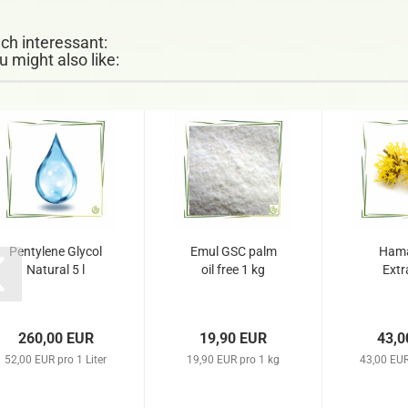
ch interessant:
u might also like:
Pentylene Glycol
Emul GSC palm
Hama
Natural 5 l
oil free 1 kg
Extr
260,00 EUR
19,90 EUR
43,0
52,00 EUR pro 1 Liter
19,90 EUR pro 1 kg
43,00 EUR