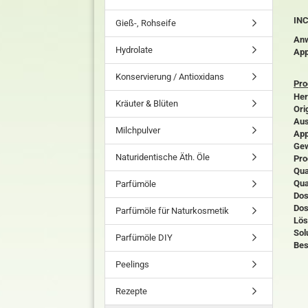
INC
Gieß-, Rohseife
Anw
Hydrolate
App
Konservierung / Antioxidans
Pro
Her
Kräuter & Blüten
Ori
Aus
Milchpulver
App
Gew
Naturidentische Äth. Öle
Pro
Qual
Qua
Parfümöle
Dos
Dos
Parfümöle für Naturkosmetik
Lös
Sol
Parfümöle DIY
Bes
Peelings
Rezepte