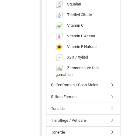
Squalan
Triethyl Citrate
Vitamin C
Vitamin E Acetat
Vitamin E Natural
Xylit / Xylitol
Zitronensäure fein
gemahlen
Seifenformen / Soap Molds
Silikon Formen
Tenside
Tierpflege / Pet care
Tonerde