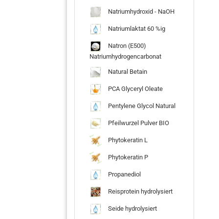
Natriumhydroxid - NaOH
Natriumlaktat 60 %ig
Natron (E500)
Natriumhydrogencarbonat
Natural Betain
PCA Glyceryl Oleate
Pentylene Glycol Natural
Pfeilwurzel Pulver BIO
Phytokeratin L
Phytokeratin P
Propanediol
Reisprotein hydrolysiert
Seide hydrolysiert