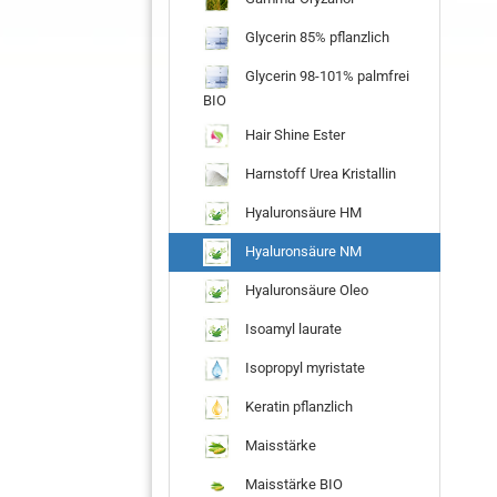
Glycerin 85% pflanzlich
Glycerin 98-101% palmfrei
BIO
Hair Shine Ester
Harnstoff Urea Kristallin
Hyaluronsäure HM
Hyaluronsäure NM
Hyaluronsäure Oleo
Isoamyl laurate
Isopropyl myristate
Keratin pflanzlich
Maisstärke
Maisstärke BIO