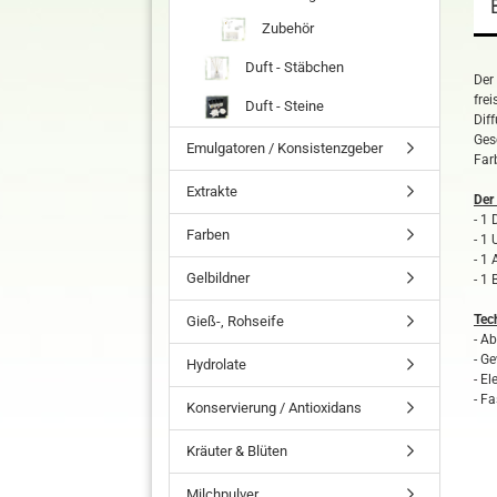
Zubehör
Duft - Stäbchen
Der 
fre
Duft - Steine
Dif
Ges
Emulgatoren / Konsistenzgeber
Farb
Extrakte
Der 
- 1 
Farben
- 1
- 1
Gelbildner
- 1
Tec
Gieß-, Rohseife
- A
- G
Hydrolate
- E
- F
Konservierung / Antioxidans
Kräuter & Blüten
Milchpulver