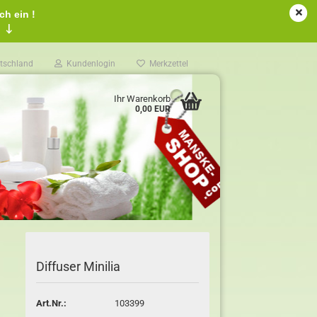
ch ein !
!
↓
tschland
Kundenlogin
Merkzettel
Ihr Warenkorb
0,00 EUR
Diffuser Minilia
Art.Nr.:
103399