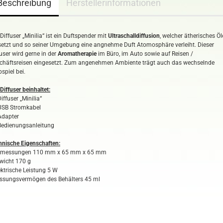
Beschreibung
Herstellerinformationen
Diffuser „Minilia“ ist ein Duftspender mit
Ultraschalldiffusion
, welcher ätherisches Öl
isetzt und so seiner Umgebung eine angnehme Duft Atomosphäre verleiht. Dieser
fuser wird gerne in der
Aromatherapie
im Büro, im Auto sowie auf Reisen /
chäftsreisen eingesetzt. Zum angenehmen Ambiente trägt auch das wechselnde
spiel bei.
Diffuser beinhaltet:
Diffuser „Minilia“
 USB Stromkabel
 Adapter
 Bedienungsanleitung
hnische Eigenschaften:
bmessungen 110 mm x 65 mm x 65 mm
ewicht 170 g
lektrische Leistung 5 W
assungsvermögen des Behälters 45 ml