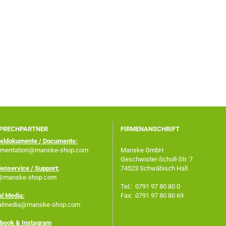
PRECHPARTNER
FIRMENANSCHRIFT
keldokumente / Documents:
mentation@manske-shop.com
Manske GmbH
Geschwister-Scholl-Str. 7
enservice / Support:
74523 Schwäbisch Hall
@manske-shop.com
Tel.: 0791 97 80 80 0
al Media:
Fax: 0791 97 80 80 69
almedia@manske-shop.com
book
& Instagram