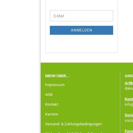
ANMELDEN
MEHR ÜBER...
ANS
Arti
Impressum
doku
AGB
Kund
Kontakt
info
Karriere
Soci
soci
Versand- & Zahlungsbedingungen
Face